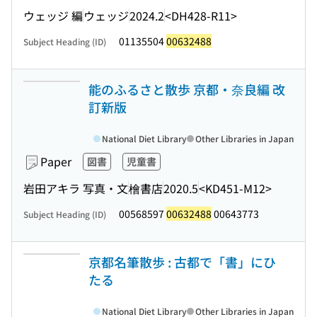
ウェッジ 編
ウェッジ
2024.2
<DH428-R11>
01135504
00632488
Subject Heading (ID)
能のふるさと散歩 京都・奈良編 改
訂新版
National Diet Library
Other Libraries in Japan
Paper
図書
児童書
岩田アキラ 写真・文
檜書店
2020.5
<KD451-M12>
00568597
00632488
00643773
Subject Heading (ID)
京都名筆散歩 : 古都で「書」にひ
たる
National Diet Library
Other Libraries in Japan