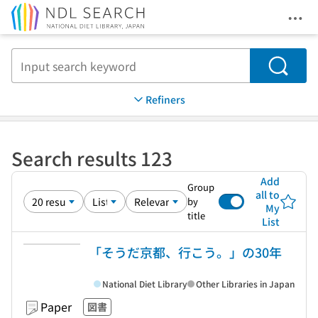
Ope
Jump to main content
Search
Refiners
Search results 123
Add
Group
all to
by
My
title
List
「そうだ京都、行こう。」の30年
National Diet Library
Other Libraries in Japan
Paper
図書