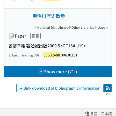
宇治川歴史散歩
National Diet Library
Other Libraries in Japan
Paper
図書
齋藤幸雄 著
勉誠出版
2009.5
<GC154-J19>
00632488
00630251
Subject Heading (ID)
Show more (21-)
Bulk download of bibliographic information
RSS
RSS
言語：日本語