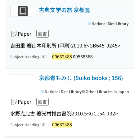
古典文学の旅 京都篇
National Diet Library
Paper
図書
吉田重 著
山本印刷所 (印刷)
2010.6
<GB645-J245>
00632488
00568368
Subject Heading (ID)
京都青もみじ (Suiko books ; 156)
National Diet Library
Other Libraries in Japan
Paper
図書
水野克比古 著
光村推古書院
2010.5
<GC154-J32>
00632488
Subject Heading (ID)