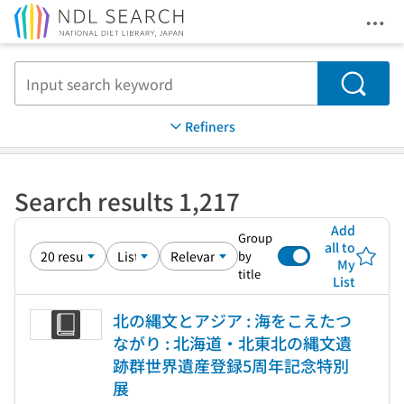
Ope
Jump to main content
Search
Refiners
Search results 1,217
Add
Group
all to
by
My
title
List
北の縄文とアジア : 海をこえたつ
ながり : 北海道・北東北の縄文遺
跡群世界遺産登録5周年記念特別
展