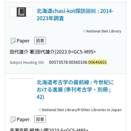
北海道chasi-kot探訪圖輯 : 2014-
2023年調査
National Diet Library
Paper
図書
田代雄介 著
[田代雄介]
2023.9
<GC5-M95>
00573578 00560106
00646601
Subject Heading (ID)
北海道考古学の最前線 : 今世紀に
おける進展 (季刊考古学・別冊 ;
42)
National Diet Library
Other Libraries in Japan
Paper
図書
高瀬克範 編
雄山閣
2023.6
<GC5-M85>