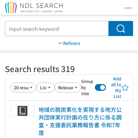
Ope
Jump to main content
Search
Refiners
Search results 319
Add
Group
all to
by
My
title
List
地域の脱炭素化を実現する地方公
共団体実行計画の在り方に係る調
査・支援委託業務報告書 令和7年
度