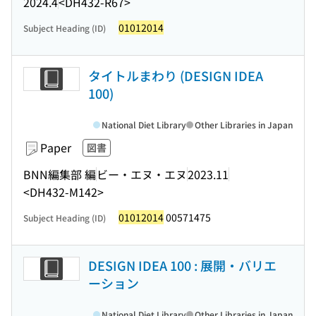
2024.4
<DH432-R67>
01012014
Subject Heading (ID)
タイトルまわり (DESIGN IDEA
100)
National Diet Library
Other Libraries in Japan
Paper
図書
BNN編集部 編
ビー・エヌ・エヌ
2023.11
<DH432-M142>
01012014
00571475
Subject Heading (ID)
DESIGN IDEA 100 : 展開・バリエ
ーション
National Diet Library
Other Libraries in Japan