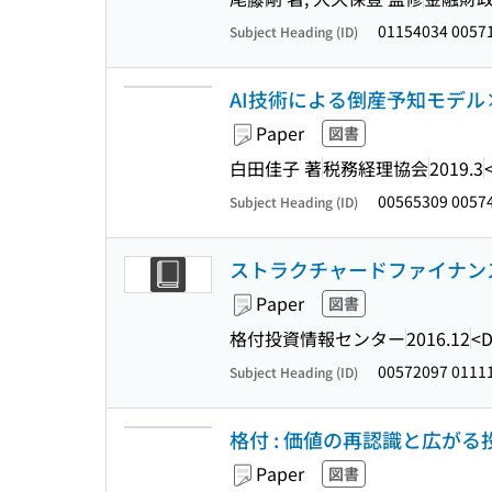
01154034 0057
Subject Heading (ID)
AI技術による倒産予知モデル
Paper
図書
白田佳子 著
税務経理協会
2019.3
00565309 0057
Subject Heading (ID)
ストラクチャードファイナンス格
Paper
図書
格付投資情報センター
2016.12
<D
00572097 0111
Subject Heading (ID)
格付 : 価値の再認識と広がる
Paper
図書