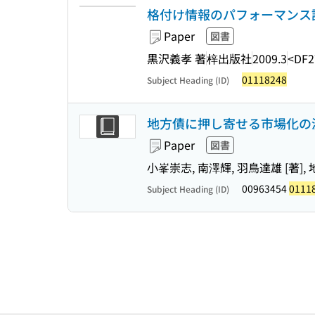
格付け情報のパフォーマンス
Paper
図書
黒沢義孝 著
梓出版社
2009.3
<DF2
01118248
Subject Heading (ID)
地方債に押し寄せる市場化の波 (
Paper
図書
小峯崇志, 南澤輝, 羽鳥達雄 [著]
00963454
0111
Subject Heading (ID)