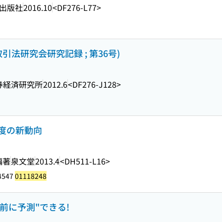
出版社
2016.10
<DF276-L77>
引法研究会研究記録 ; 第36号)
券経済研究所
2012.6
<DF276-J128>
度の新動向
編著
泉文堂
2013.4
<DH511-L16>
4547
01118248
事前に予測"できる!