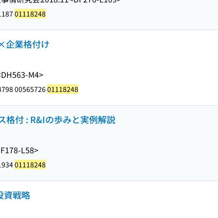
1187
01118248
×企業格付け
<DH563-M4>
4798 00565726
01118248
付 : R&Iの歩みと実例解説
F178-L58>
1934
01118248
投資戦略