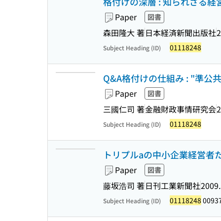
格付けの深層 : 知られざる
Paper
図書
森田隆大 著
日本経済新聞出版社
2
01118248
Subject Heading (ID)
Q&A格付けの仕組み : "準
Paper
図書
三國仁司 著
金融財政事情研究会
2
01118248
Subject Heading (ID)
トリプルaの中小企業経営者たち
Paper
図書
藤坂浩司 著
日刊工業新聞社
2009.
01118248
0093
Subject Heading (ID)