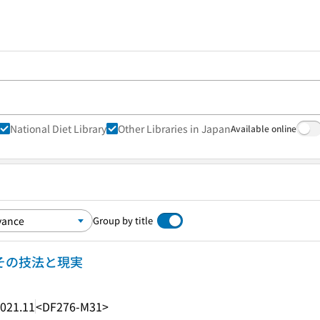
National Diet Library
Other Libraries in Japan
Available online
Group by title
 その技法と現実
021.11
<DF276-M31>