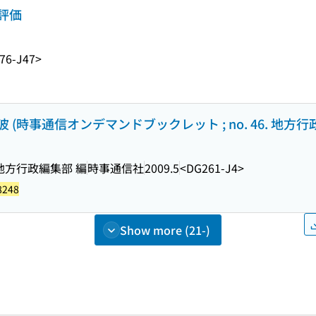
評価
76-J47>
時事通信オンデマンドブックレット ; no. 46. 地方行政
, 地方行政編集部 編
時事通信社
2009.5
<DG261-J4>
8248
Show more (21-)