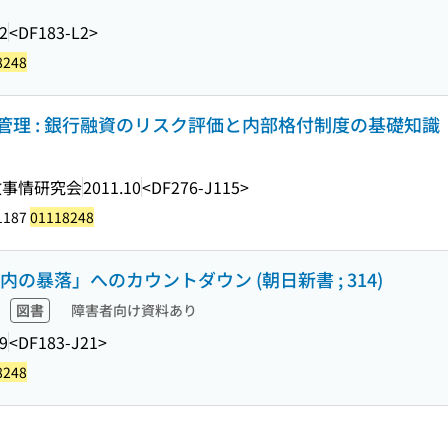
2
<DF183-L2>
8248
理 : 銀行融資のリスク評価と内部格付制度の基礎知識
政事情研究会
2011.10
<DF276-J115>
1187
01118248
内の暴落」へのカウントダウン (朝日新書 ; 314)
図書
障害者向け資料あり
9
<DF183-J21>
8248