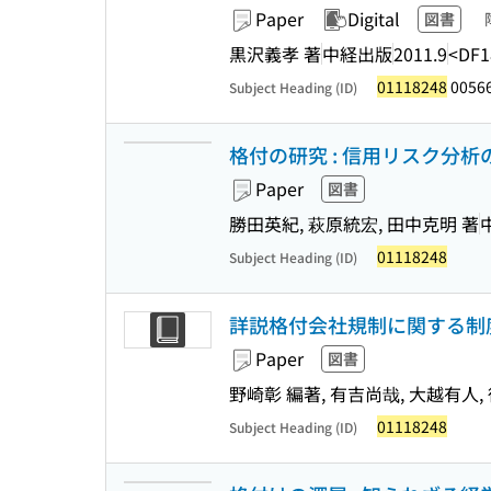
Paper
Digital
図書
黒沢義孝 著
中経出版
2011.9
<DF1
01118248
0056
Subject Heading (ID)
格付の研究 : 信用リスク分析
Paper
図書
勝田英紀, 萩原統宏, 田中克明 著
01118248
Subject Heading (ID)
詳説格付会社規制に関する制
Paper
図書
野崎彰 編著, 有吉尚哉, 大越有人,
01118248
Subject Heading (ID)