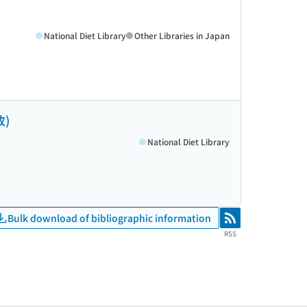
National Diet Library
Other Libraries in Japan
)
National Diet Library
Bulk download of bibliographic information
RSS
RSS