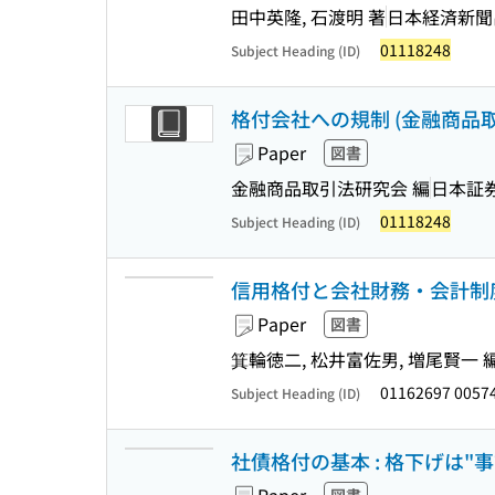
田中英隆, 石渡明 著
日本経済新聞
01118248
Subject Heading (ID)
格付会社への規制 (金融商品取
Paper
図書
金融商品取引法研究会 編
日本証
01118248
Subject Heading (ID)
信用格付と会社財務・会計制
Paper
図書
箕輪徳二, 松井富佐男, 増尾賢一 
01162697 0057
Subject Heading (ID)
社債格付の基本 : 格下げは"