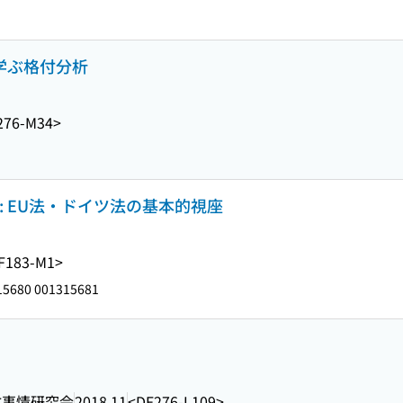
に学ぶ格付分析
276-M34>
: EU法・ドイツ法の基本的視座
F183-M1>
5680 001315681
政事情研究会
2018.11
<DF276-L109>