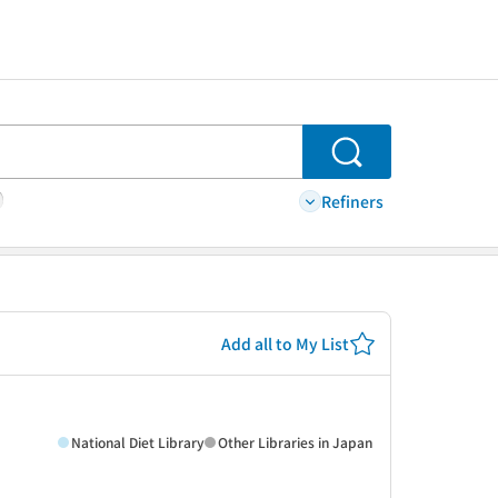
Search
Refiners
Add all to My List
National Diet Library
Other Libraries in Japan