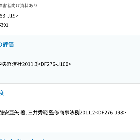
障害者向け資料あり
83-J19>
6391
の評価
中央経済社
2011.3
<DF276-J100>
度
 徳安亜矢 著, 三井秀範 監修
商事法務
2011.2
<DF276-J98>