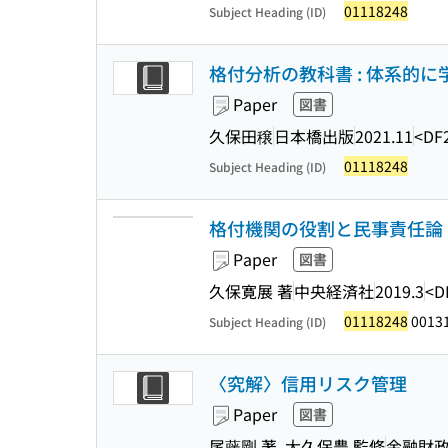
01118248
Subject Heading (ID)
格付分析の教科書 : 体系的
Paper
図書
久保田穣
日本橋出版
2021.11
<DF
01118248
Subject Heading (ID)
格付機関の役割と民事責任論 
Paper
図書
久保寛展 著
中央経済社
2019.3
<D
01118248
00131
Subject Heading (ID)
〈究解〉信用リスク管理
Paper
図書
尾藤剛 著, 大久保豊 監修
金融財