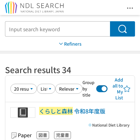
Ope
Jump to main content
Search
Refiners
Search results 34
Add
Group
all to
by
My
title
List
くらしと森林
令和8年度版
National Diet Library
Paper
図書
児童書