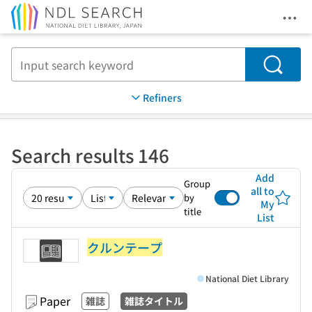
Ope
Jump to main content
Search
Refiners
Search results 146
Add
Group
all to
by
My
title
List
クルンテープ
National Diet Library
Paper
雑誌
雑誌タイトル