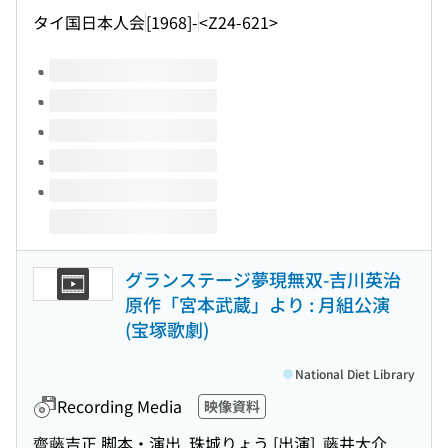
タイ国日本人会
[1968]-
<Z24-621>
Volumes of this title
グランステージ夢現無双-吉川英治
原作「宮本武蔵」より : 月組公演
(宝塚歌劇)
National Diet Library
Recording Media
映像資料
齋藤吉正 脚本・演出, 珠城りょう [出演], 藤井大介