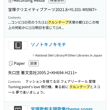
Recording Media
映像資料
宝塚クリエイティブアーツ
2021.8
<YL331-M5987>
Contents
...コンビ(10)花のうた(11)
クルンテープ
天使の都(12)この地
上の何処かに(13)明日を信じて(14...
ソノトキノキモチ
National Diet Library
Other Libraries in Japan
Paper
図書
矢口慧 著
文芸社
2005.2
<KH694-H211>
クッションを捨てる日 フェアリーテール 愛憎
Contents
Turning point's love 飛行機、乗る前に
クルンテープ
とスコ
ール 夢で逢いましょう。
宝塚歌劇主題歌集theme songs