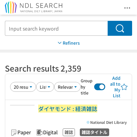
Ope
Jump to main content
Search
Refiners
Search results 2,359
Add
Group
all to
by
My
title
List
ダイヤモンド : 経済雑誌
National Diet Library
Paper
Digital
雑誌
雑誌タイトル