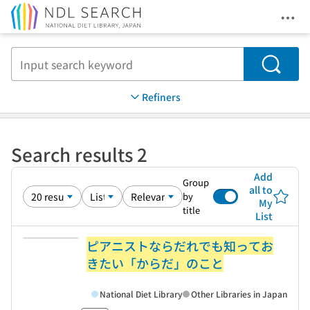
Ope
Jump to main content
Search
Refiners
Search results 2
Add
Group
all to
by
My
title
List
ピアニストならだれでも知ってお
きたい「からだ」のこと
National Diet Library
Other Libraries in Japan