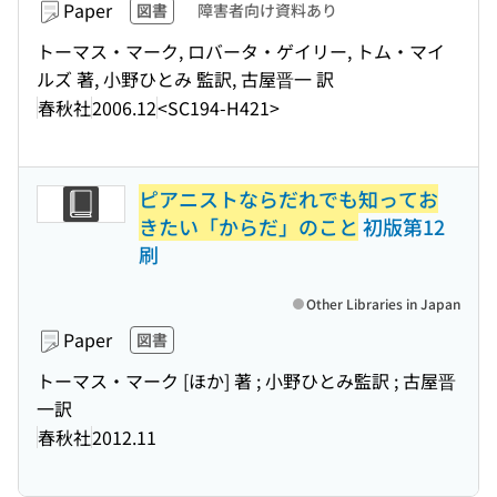
Paper
図書
障害者向け資料あり
トーマス・マーク, ロバータ・ゲイリー, トム・マイ
ルズ 著, 小野ひとみ 監訳, 古屋晋一 訳
春秋社
2006.12
<SC194-H421>
ピアニストならだれでも知ってお
きたい「からだ」のこと
初版第12
刷
Other Libraries in Japan
Paper
図書
トーマス・マーク [ほか] 著 ; 小野ひとみ監訳 ; 古屋晋
一訳
春秋社
2012.11