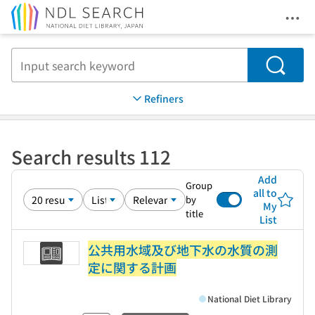
Ope
Jump to main content
Search
Refiners
Search results 112
Add
Group
all to
by
My
title
List
公共用水域及び地下水の水質の測
定に関する計画
National Diet Library