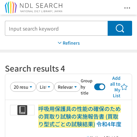
Ope
Jump to main content
Search
Refiners
Search results 4
Add
Group
all to
by
My
title
List
呼吸用保護具の性能の確保のため
の買取り試験の実施報告書 (買取
り型式ごとの試験結果)
令和4年度