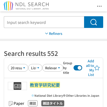
Ope
Jump to main content
Search
Refiners
Search results 552
Add
Group
all to
by
My
title
List
教育学研究紀要
National Diet Library
Other Libraries in Japan
Paper
雑誌
雑誌タイトル