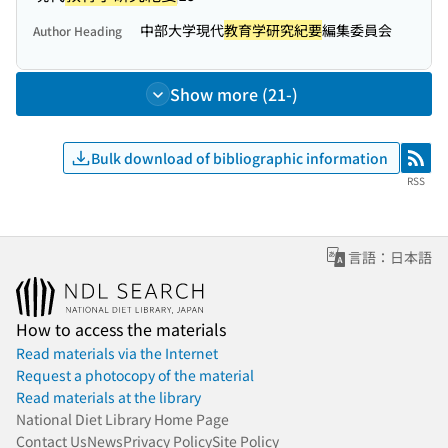
中部大学現代
教育学研究紀要
編集委員会
Author Heading
Show more (21-)
Bulk download of bibliographic information
RSS
RSS
言語：日本語
How to access the materials
Read materials via the Internet
Request a photocopy of the material
Read materials at the library
National Diet Library Home Page
Contact Us
News
Privacy Policy
Site Policy