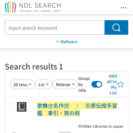
Ope
Jump to main content
Search
Refiners
Search results 1
Add
Group
all to
by
My
title
List
歌舞伎名作撰 ： 菅原伝授手習
鑑 車引・賀の祝
Other Libraries in Japan