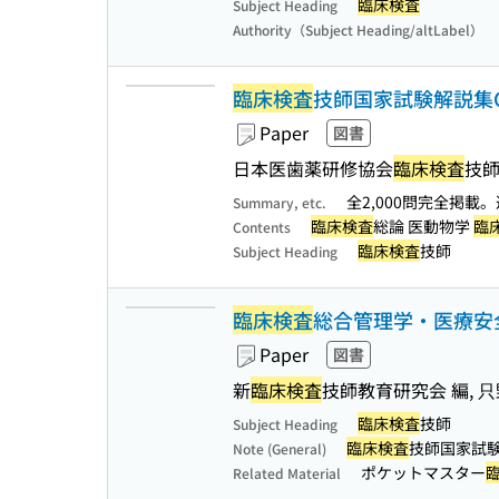
臨床検査
Subject Heading
Authority（Subject Heading/altLabel）
臨床検査
技師国家試験解説集Comp
Paper
図書
日本医歯薬研修協会
臨床検査
技
全2,000問完全掲載
Summary, etc.
臨床検査
総論 医動物学
臨
Contents
臨床検査
技師
Subject Heading
臨床検査
総合管理学・医療安
Paper
図書
新
臨床検査
技師教育研究会 編, 只
臨床検査
技師
Subject Heading
臨床検査
技師国家試
Note (General)
ポケットマスター
Related Material