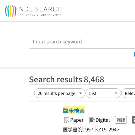
Jump to main content
Search results 8,468
臨床検査
Paper
Digital
雑誌
医学書院
1957-
<Z19-294>