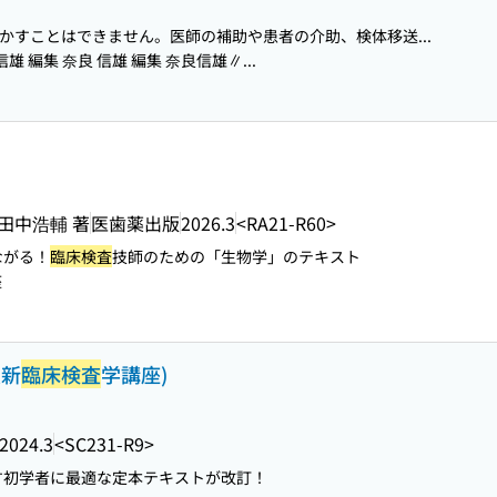
かすことはできません。医師の補助や患者の介助、検体移送...
雄 編集 奈良 信雄 編集 奈良信雄∥...
 田中浩輔 著
医歯薬出版
2026.3
<RA21-R60>
ながる！
臨床検査
技師のための「生物学」のテキスト
座
最新
臨床検査
学講座)
2024.3
<SC231-R9>
す初学者に最適な定本テキストが改訂！