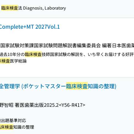
臨床検査
法 Diagnosis, Laboratory
lete+MT 2027Vol.1
師国家試験対策課国家試験問題解説書編集委員会 編著
日本医歯
。過去10年分の
臨床検査
技師国家試験の解説を、いち早くお届けする好評
床検査
医学総論
全管理学 (ポケットマスター
臨床検査
知識の整理)
野智昭 著
医歯薬出版
2025.2
<Y56-R417>
験出題基準対応
臨床検査
知識の整理