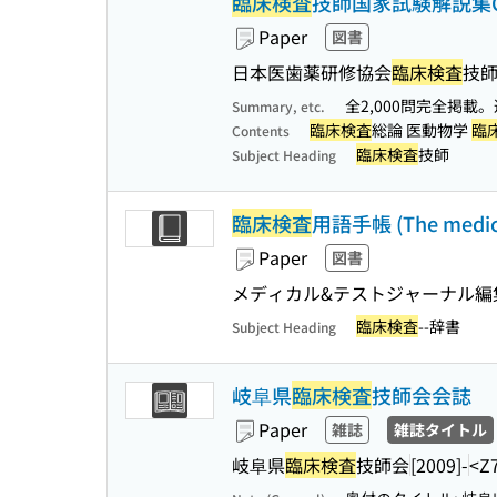
臨床検査
技師国家試験解説集Comp
Paper
図書
日本医歯薬研修協会
臨床検査
技
全2,000問完全掲載
Summary, etc.
臨床検査
総論 医動物学
臨
Contents
臨床検査
技師
Subject Heading
臨床検査
用語手帳 (The medical
Paper
図書
メディカル&テストジャーナル編
臨床検査
--辞書
Subject Heading
岐阜県
臨床検査
技師会会誌
Paper
雑誌
雑誌タイトル
岐阜県
臨床検査
技師会
[2009]-
<Z