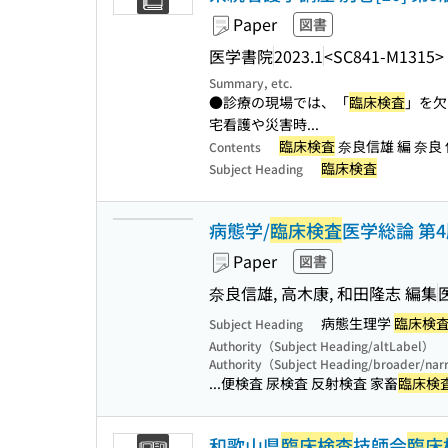
Paper
図書
医学書院
2023.1
<SC841-M1315>
Summary, etc.
●診療の現場では、「
臨床検査
」を欠
宅看護や災害時...
臨床検査
奈良信雄 編 奈良 信
Contents
臨床検査
Subject Heading
病態学/
臨床検査
医学総論 第4
Paper
図書
奈良信雄, 高木康, 和田隆志 編集
病態生理学
臨床検
Subject Heading
Authority（Subject Heading/altLabel）
Authority（Subject Heading/broader/na
...便検査 尿検査 反射検査 家畜
臨床検
和歌山県
臨床検査
技師会
臨床