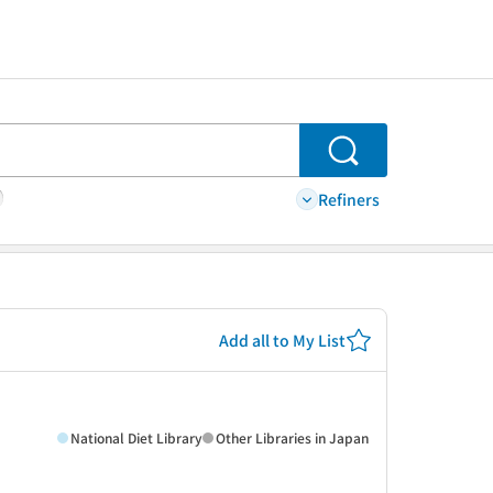
Search
Refiners
Add all to My List
National Diet Library
Other Libraries in Japan