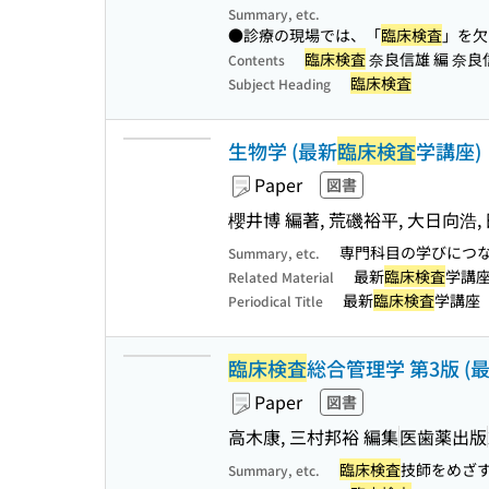
Summary, etc.
●診療の現場では、「
臨床検査
」を欠
臨床検査
奈良信雄 編 奈良信
Contents
臨床検査
Subject Heading
生物学 (最新
臨床検査
学講座)
Paper
図書
櫻井博 編著, 荒磯裕平, 大日向浩,
専門科目の学びにつ
Summary, etc.
最新
臨床検査
学講
Related Material
最新
臨床検査
学講座
Periodical Title
臨床検査
総合管理学 第3版 (
Paper
図書
高木康, 三村邦裕 編集
医歯薬出版
臨床検査
技師をめざ
Summary, etc.