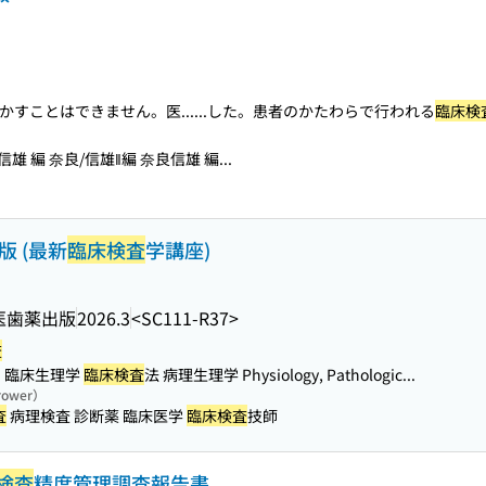
かすことはできません。医...
...した。患者のかたわらで行われる
臨床検
雄 編 奈良/信雄‖編 奈良信雄 編...
版 (最新
臨床検査
学講座)
医歯薬出版
2026.3
<SC111-R37>
査
臨床生理学
臨床検査
法 病理生理学 Physiology, Pathologic...
rrower）
査
病理検査 診断薬 臨床医学
臨床検査
技師
検査
精度管理調査報告書