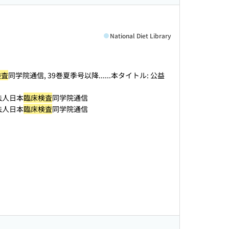
National Diet Library
検査
同学院通信, 39巻夏季号以降...
...本タイトル: 公益
法人日本
臨床検査
同学院通信
法人日本
臨床検査
同学院通信