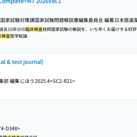
lete+MT 2026Vol.1
師国家試験対策課国家試験問題解説書編集委員会 編著
日本医歯
。過去10年分の
臨床検査
技師国家試験の解説を、いち早くお届けする好評
床検査
医学総論
 & test journal)
集部 編集
じほう
2025.4
<SC2-R21>
74-D348>