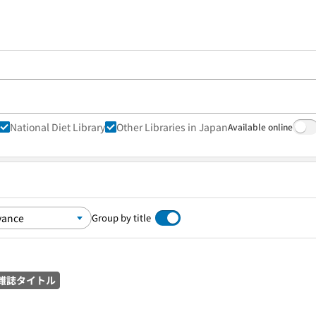
National Diet Library
Other Libraries in Japan
Available online
Group by title
雑誌タイトル