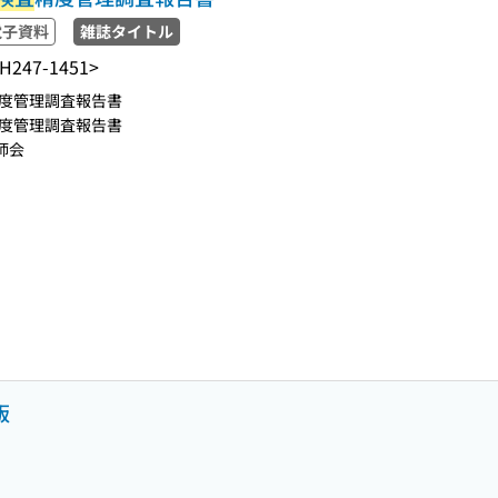
電子資料
雑誌タイトル
H247-1451>
度管理調査報告書
度管理調査報告書
師会
版