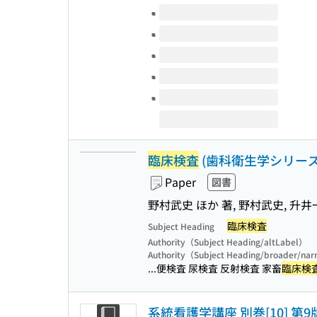
Volumes of this title
臨床検査
(歯科衛生学シリーズ
Paper
図書
野村武史 ほか 著, 野村武史, 升井
臨床検査
Subject Heading
Authority（Subject Heading/altLabel）
Authority（Subject Heading/broader/na
...便検査 尿検査 反射検査 家畜
臨床検
系統看護学講座 別巻[10] 第9