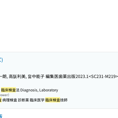
)
一朗, 高阪利美, 畠中能子 編集
医歯薬出版
2023.1
<SC231-M219>
臨床検査
法 Diagnosis, Laboratory
rrower）
査
病理検査 診断薬 臨床医学
臨床検査
技師
版