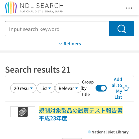
Ope
Jump to main content
Search
Refiners
Search results 21
Add
Group
all to
by
My
title
List
規制対象製品の試買テスト報告書
平成23年度
National Diet Library