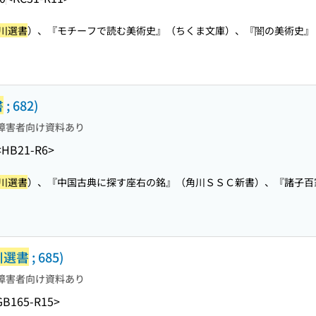
川選書
）、『モチーフで読む美術史』（ちくま文庫）、『闇の美術史』（.
書
; 682)
障害者向け資料あり
<HB21-R6>
川選書
）、『中国古典に探す座右の銘』（角川ＳＳＣ新書）、『諸子百家.
川選書
; 685)
障害者向け資料あり
GB165-R15>