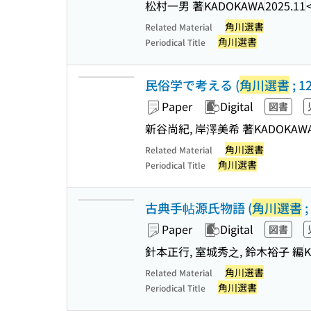
松村一男 著
KADOKAWA
2025.11
角川選書
Related Material
角川選書
Periodical Title
民俗学で考える (
角川選書
; 1
Paper
Digital
図書
新谷尚紀, 岸澤美希 著
KADOKAW
角川選書
Related Material
角川選書
Periodical Title
古典手帖源氏物語 (
角川選書
;
Paper
Digital
図書
針本正行, 室城秀之, 鈴木裕子 編
角川選書
Related Material
角川選書
Periodical Title