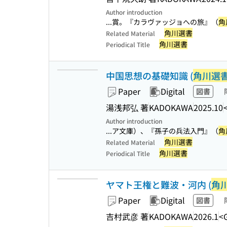
Author introduction
...賞。『カラヴァッジョへの旅』（
角
角川選書
Related Material
角川選書
Periodical Title
中国思想の基礎知識 (
角川選
Paper
Digital
図書
湯浅邦弘 著
KADOKAWA
2025.10
Author introduction
...ア文庫）、『孫子の兵法入門』（
角
角川選書
Related Material
角川選書
Periodical Title
ヤマト王権と難波・河内 (
角
Paper
Digital
図書
吉村武彦 著
KADOKAWA
2026.1
<