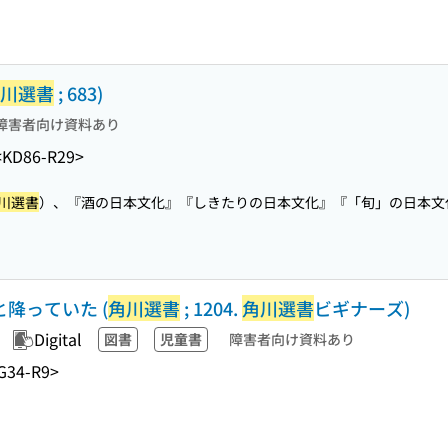
川選書
; 683)
障害者向け資料あり
<KD86-R29>
川選書
）、『酒の日本文化』『しきたりの日本文化』『「旬」の日本文化.
と降っていた (
角川選書
; 1204.
角川選書
ビギナーズ)
Digital
図書
児童書
障害者向け資料あり
G34-R9>