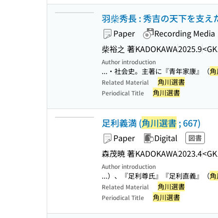
羽柴秀長 : 秀吉の天下を支えた
Paper
Recording Media
柴裕之 著
KADOKAWA
2025.9
<GK
Author introduction
...・社会史。主著に『青年家康』（
角
角川選書
Related Material
角川選書
Periodical Title
足利義満 (
角川選書
; 667)
Paper
Digital
図書
森茂暁 著
KADOKAWA
2023.4
<GK
Author introduction
...）、『足利尊氏』『足利直義』（
角
角川選書
Related Material
角川選書
Periodical Title