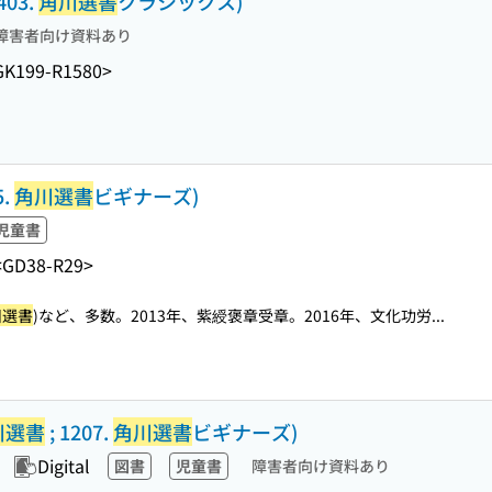
403.
角川選書
クラシックス)
障害者向け資料あり
GK199-R1580>
5.
角川選書
ビギナーズ)
児童書
<GD38-R29>
川選書
)など、多数。2013年、紫綬褒章受章。2016年、文化功労...
川選書
; 1207.
角川選書
ビギナーズ)
Digital
図書
児童書
障害者向け資料あり