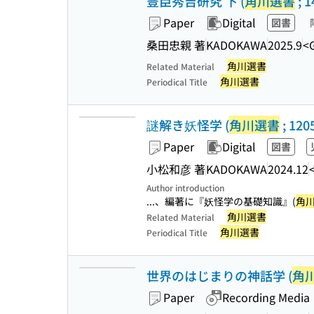
豊臣秀吉研究 下 (
角川選書
; 1
Paper
Digital
図書
桑田忠親 著
KADOKAWA
2025.9
<
角川選書
Related Material
角川選書
Periodical Title
謎解き妖怪学 (
角川選書
; 120
Paper
Digital
図書
小松和彦 著
KADOKAWA
2024.12
Author introduction
...、編著に『妖怪学の基礎知識』(
角
角川選書
Related Material
角川選書
Periodical Title
世界のはじまりの神話学 (
角
Paper
Recording Media