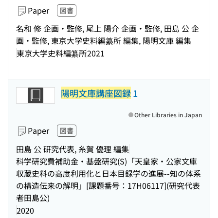
Paper
図書
名和 修 企画・監修, 尾上 陽介 企画・監修, 田島 公 企
画・監修, 東京大学史料編纂所 編集, 陽明文庫 編集
東京大学史料編纂所
2021
陽明文庫講座図録
1
Other Libraries in Japan
Paper
図書
田島 公 研究代表, 糸賀 優理 編集
科学研究費補助金・基盤研究(S)「天皇家・公家文庫
収蔵史料の高度利用化と日本目録学の進展--知の体系
の構造伝来の解明」[課題番号：17H06117](研究代表
者田島公)
2020