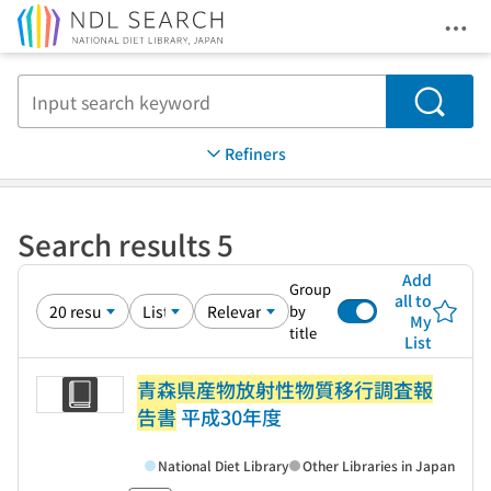
Ope
Jump to main content
Search
Refiners
Search results 5
Add
Group
all to
by
My
title
List
青森県産物放射性物質移行調査報
告書
平成30年度
National Diet Library
Other Libraries in Japan