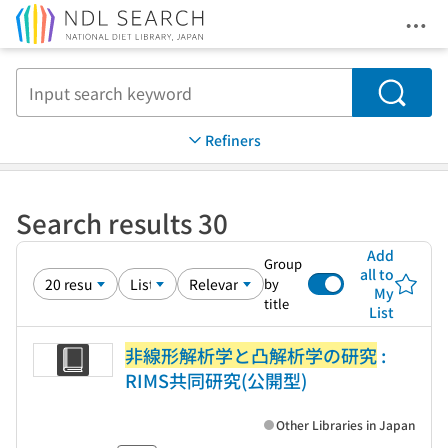
Ope
Jump to main content
Search
Refiners
Search results 30
Add
Group
all to
by
My
title
List
非線形解析学と凸解析学の研究
:
RIMS共同研究(公開型)
Other Libraries in Japan