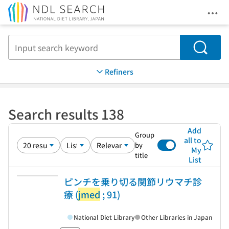
Ope
Jump to main content
Search
Refiners
Search results 138
Add
Group
all to
by
My
title
List
ピンチを乗り切る関節リウマチ診
療 (
jmed
; 91)
National Diet Library
Other Libraries in Japan