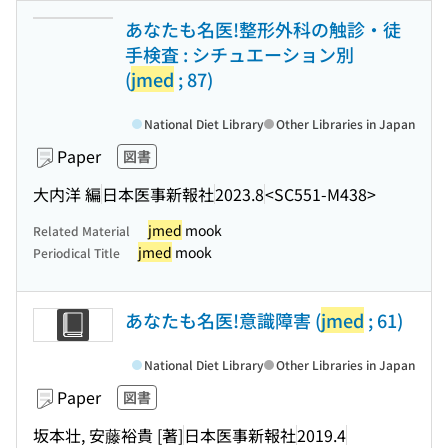
あなたも名医!整形外科の触診・徒
手検査 : シチュエーション別
(
jmed
; 87)
National Diet Library
Other Libraries in Japan
Paper
図書
大内洋 編
日本医事新報社
2023.8
<SC551-M438>
jmed
mook
Related Material
jmed
mook
Periodical Title
あなたも名医!意識障害 (
jmed
; 61)
National Diet Library
Other Libraries in Japan
Paper
図書
坂本壮, 安藤裕貴 [著]
日本医事新報社
2019.4