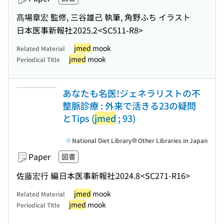
髙場章宏 監修, 三谷雄己 執筆, 角野ふち イラスト
日本医事新報社
2025.2
<SC511-R8>
jmed
mook
Related Material
jmed
mook
Periodical Title
あなたも名医!ジェネラリストの不
整脈診療 : 外来で活きる23の疑問
とTips (
jmed
; 93)
National Diet Library
Other Libraries in Japan
Paper
図書
佐藤宏行 編
日本医事新報社
2024.8
<SC271-R16>
jmed
mook
Related Material
jmed
mook
Periodical Title