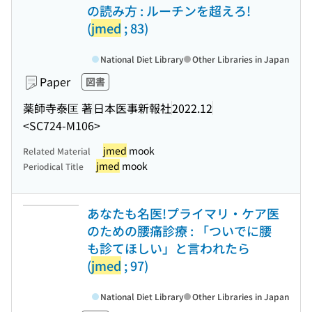
の読み方 : ルーチンを超えろ!
(
jmed
; 83)
National Diet Library
Other Libraries in Japan
Paper
図書
薬師寺泰匡 著
日本医事新報社
2022.12
<SC724-M106>
jmed
mook
Related Material
jmed
mook
Periodical Title
あなたも名医!プライマリ・ケア医
のための腰痛診療 : 「ついでに腰
も診てほしい」と言われたら
(
jmed
; 97)
National Diet Library
Other Libraries in Japan