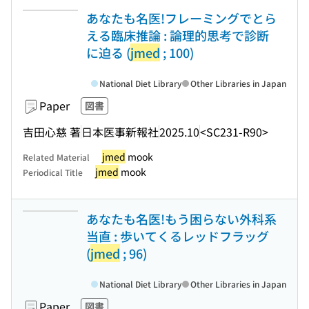
あなたも名医!フレーミングでとら
える臨床推論 : 論理的思考で診断
に迫る (
jmed
; 100)
National Diet Library
Other Libraries in Japan
Paper
図書
吉田心慈 著
日本医事新報社
2025.10
<SC231-R90>
jmed
mook
Related Material
jmed
mook
Periodical Title
あなたも名医!もう困らない外科系
当直 : 歩いてくるレッドフラッグ
(
jmed
; 96)
National Diet Library
Other Libraries in Japan
Paper
図書