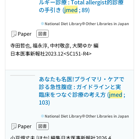
ルギー診療 : Total allergist的診療
の手引き (
jmed
; 89)
National Diet Library
Other Libraries in Japan
Paper
図書
寺田哲也, 福永淳, 中村敬彦, 大関ゆか 編
日本医事新報社
2023.12
<SC151-R4>
あなたも名医!プライマリ・ケアで
診る急性腹症 : ガイドラインと実
臨床をつなぐ診療の考え方 (
jmed
;
103)
National Diet Library
Other Libraries in Japan
Paper
図書
小豆畑丈夫 [ほか] 編集
日本医事新報社
2026.4