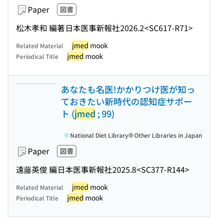
Paper
図書
松木孝和 編著
日本医事新報社
2026.2
<SC617-R71>
jmed
mook
Related Material
jmed
mook
Periodical Title
あなたも名医!かかりつけ医が知っ
ておきたい新時代の認知症サポー
ト (
jmed
; 99)
National Diet Library
Other Libraries in Japan
Paper
図書
遠藤英俊 編
日本医事新報社
2025.8
<SC377-R144>
jmed
mook
Related Material
jmed
mook
Periodical Title