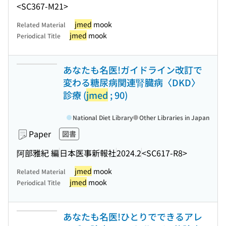
<SC367-M21>
jmed
mook
Related Material
jmed
mook
Periodical Title
あなたも名医!ガイドライン改訂で
変わる糖尿病関連腎臓病〈DKD〉
診療 (
jmed
; 90)
National Diet Library
Other Libraries in Japan
Paper
図書
阿部雅紀 編
日本医事新報社
2024.2
<SC617-R8>
jmed
mook
Related Material
jmed
mook
Periodical Title
あなたも名医!ひとりでできるアレ