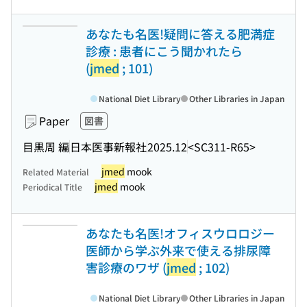
あなたも名医!疑問に答える肥満症
診療 : 患者にこう聞かれたら
(
jmed
; 101)
National Diet Library
Other Libraries in Japan
Paper
図書
目黒周 編
日本医事新報社
2025.12
<SC311-R65>
jmed
mook
Related Material
jmed
mook
Periodical Title
あなたも名医!オフィスウロロジー
医師から学ぶ外来で使える排尿障
害診療のワザ (
jmed
; 102)
National Diet Library
Other Libraries in Japan