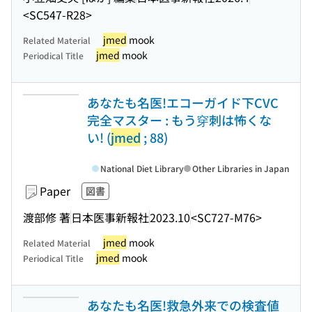
<SC547-R28>
jmed
mook
Related Material
jmed
mook
Periodical Title
あなたも名医!エコーガイド下CVC
完全マスター : もう穿刺は怖くな
い! (
jmed
; 88)
National Diet Library
Other Libraries in Japan
Paper
図書
渡部修 著
日本医事新報社
2023.10
<SC727-M76>
jmed
mook
Related Material
jmed
mook
Periodical Title
あなたも名医!救急外来での検査値