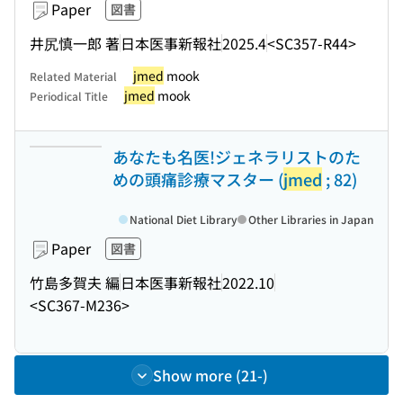
Paper
図書
井尻慎一郎 著
日本医事新報社
2025.4
<SC357-R44>
jmed
mook
Related Material
jmed
mook
Periodical Title
あなたも名医!ジェネラリストのた
めの頭痛診療マスター (
jmed
; 82)
National Diet Library
Other Libraries in Japan
Paper
図書
竹島多賀夫 編
日本医事新報社
2022.10
<SC367-M236>
Show more (21-)