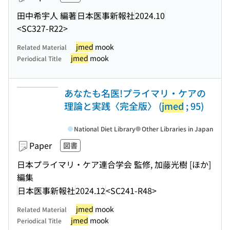
田中希宇人 編著
日本医事新報社
2024.10
<SC327-R22>
jmed
mook
Related Material
jmed
mook
Periodical Title
あなたも名医!プライマリ・ケアの
理論と実践〈完全版〉 (
jmed
; 95)
National Diet Library
Other Libraries in Japan
Paper
図書
日本プライマリ・ケア連合学会 監修, 加藤光樹 [ほか]
編集
日本医事新報社
2024.12
<SC241-R48>
jmed
mook
Related Material
jmed
mook
Periodical Title