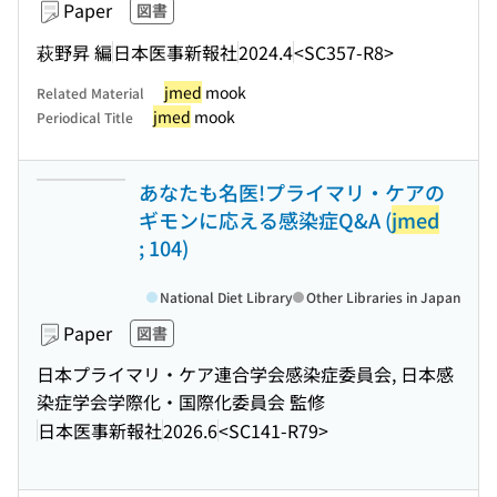
Paper
図書
萩野昇 編
日本医事新報社
2024.4
<SC357-R8>
jmed
mook
Related Material
jmed
mook
Periodical Title
あなたも名医!プライマリ・ケアの
ギモンに応える感染症Q&A (
jmed
; 104)
National Diet Library
Other Libraries in Japan
Paper
図書
日本プライマリ・ケア連合学会感染症委員会, 日本感
染症学会学際化・国際化委員会 監修
日本医事新報社
2026.6
<SC141-R79>