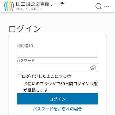
検索を開
メニ
本文へ移動
ログイン
利用者ID
パスワード
パスワード
ログインしたままにする
ログイン機能 ヘルプペ
お使いのブラウザで60日間ログイン状態
が継続します
ログイン
パスワードをお忘れの場合