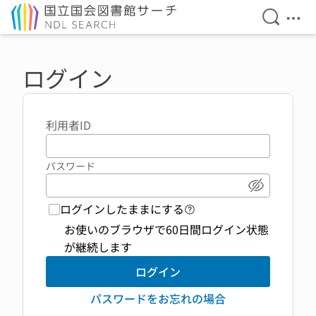
検索を開
メニ
本文へ移動
ログイン
利用者ID
パスワード
パスワード
ログインしたままにする
ログイン機能 ヘルプペ
お使いのブラウザで60日間ログイン状態
が継続します
ログイン
パスワードをお忘れの場合