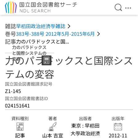
検索を開
メニ
本文へ移動
雑誌
早稻田政治經濟學雑誌
巻号
383号-388号 2012年5月-2015年6月
記事
力のパラドックスと国...
力のパラドックス
と国際システムの
力のパラドックスと国際シス
変容
テムの変容
国立国会図書館請求記号
Z1-145
国立国会図書館書誌ID
024151641
資料種別
著者
出版者
出版年
東京 : 早稻田
大學政治經濟
記事
山本 吉宣
2012-11