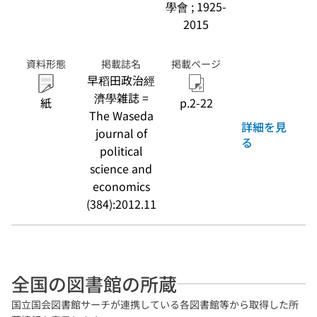
學會 ; 1925-
2015
資料形態
掲載誌名
掲載ページ
早稻田政治經
濟學雑誌 =
紙
p.2-22
The Waseda
詳細を見
journal of
る
political
science and
economics
(384):2012.11
全国の図書館の所蔵
国立国会図書館サーチが連携している各図書館等から取得した所