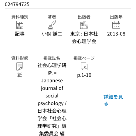
024794725
資料種別
著者
出版者
出版年
記事
小俣 謙二
東京 : 日本社
2013-08
会心理学会
資料形態
掲載誌名
掲載ページ
社会心理学研
究 =
紙
p.1-10
Japanese
journal of
social
詳細を見
psychology /
る
日本社会心理
学会「社会心
理学研究」編
集委員会 編