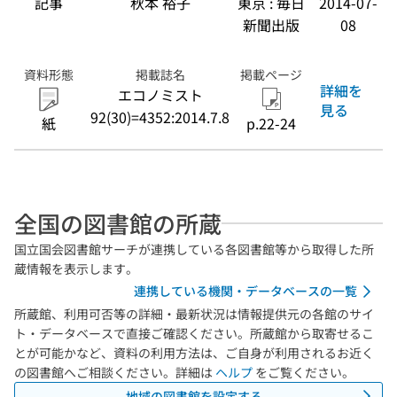
記事
秋本 裕子
東京 : 毎日
2014-07-
新聞出版
08
資料形態
掲載誌名
掲載ページ
詳細を
エコノミスト
見る
92(30)=4352:2014.7.8
紙
p.22-24
全国の図書館の所蔵
国立国会図書館サーチが連携している各図書館等から取得した所
蔵情報を表示します。
連携している機関・データベースの一覧
所蔵館、利用可否等の詳細・最新状況は情報提供元の各館のサイ
ト・データベースで直接ご確認ください。所蔵館から取寄せるこ
とが可能かなど、資料の利用方法は、ご自身が利用されるお近く
の図書館へご相談ください。詳細は
ヘルプ
をご覧ください。
地域の図書館を設定する