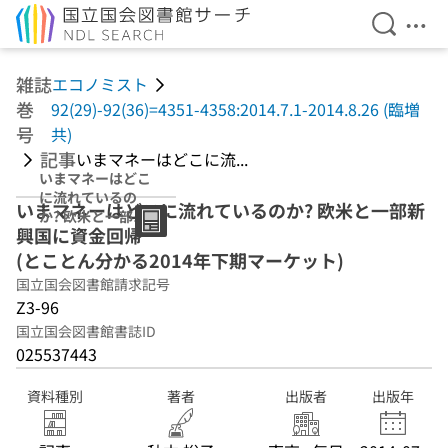
検索を開
メニ
本文へ移動
雑誌
エコノミスト
巻
92(29)-92(36)=4351-4358:2014.7.1-2014.8.26 (臨増
号
共)
記事
いまマネーはどこに流...
いまマネーはどこ
に流れているの
いまマネーはどこに流れているのか? 欧米と一部新
か? 欧米と一部新
興国に資金回帰
興国に資金回帰
(とことん分かる
(とことん分かる2014年下期マーケット)
2014年下期マー
国立国会図書館請求記号
ケット)
Z3-96
国立国会図書館書誌ID
025537443
資料種別
著者
出版者
出版年