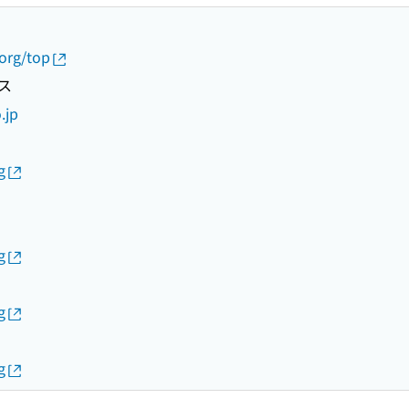
.org/top
ス
.jp
g
g
g
g