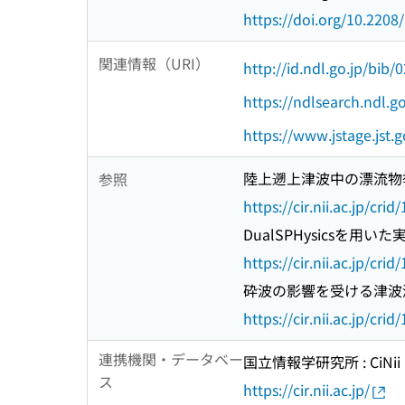
https://doi.org/10.2208
関連情報（URI）
http://id.ndl.go.jp/bib
https://ndlsearch.ndl.
https://www.jstage.jst.
陸上遡上津波中の漂流物
参照
https://cir.nii.ac.jp/c
DualSPHysicsを
https://cir.nii.ac.jp/c
砕波の影響を受ける津波
https://cir.nii.ac.jp/c
連携機関・データベー
国立情報学研究所 : CiNii R
ス
https://cir.nii.ac.jp/