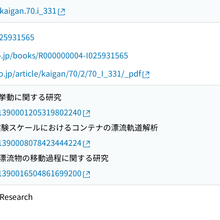
/kaigan.70.i_331
/025931565
go.jp/books/R000000004-I025931565
go.jp/article/kaigan/70/2/70_I_331/_pdf
挙動に関する研究
rid/1390001205319802240
用いた実験スケールにおけるコンテナの漂流軌道解析
rid/1390008078423444224
漂流物の移動過程に関する研究
rid/1390016504861699200
esearch