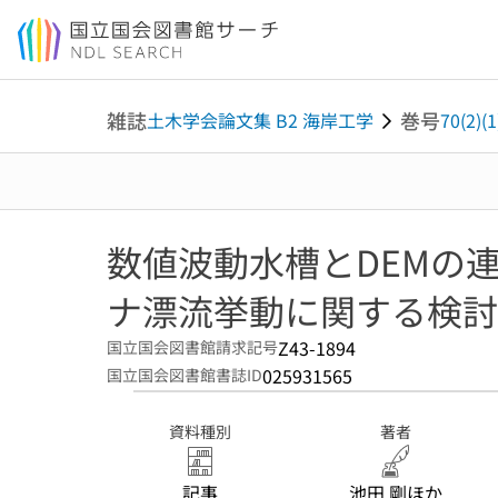
本文へ移動
雑誌
巻号
土木学会論文集 B2 海岸工学
70(2)(1
数値波動水槽とDEMの
ナ漂流挙動に関する検討
Z43-1894
国立国会図書館請求記号
025931565
国立国会図書館書誌ID
資料種別
著者
記事
池田 剛ほか