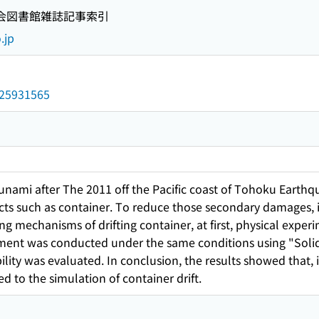
国会図書館雑誌記事索引
.jp
/025931565
unami after The 2011 off the Pacific coast of Tohoku Eart
jects such as container. To reduce those secondary damages, i
ng mechanisms of drifting container, at first, physical expe
ment was conducted under the same conditions using "Sol
ility was evaluated. In conclusion, the results showed that, 
d to the simulation of container drift.
1