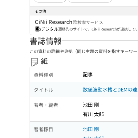
その他
CiNii Research
検索サービス
デジタル
遷移先のサイトで、CiNii Researchが連
書誌情報
この資料の詳細や典拠（同じ主題の資料を指すキーワー
紙
記事
資料種別
数値波動水槽とDEMの
タイトル
池田 剛
著者・編者
有川 太郎
池田 剛
著者標目