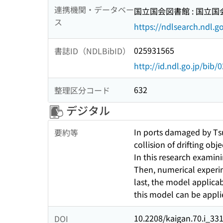
連携機関・データベー
国立国会図書館 : 国立
ス
https://ndlsearch.ndl.go
025931565
書誌ID（NDLBibID）
http://id.ndl.go.jp/bib
632
整理区分コード
デジタル
In ports damaged by Ts
要約等
collision of drifting ob
In this research examini
Then, numerical experi
last, the model applicab
this model can be applie
10.2208/kaigan.70.i_33
DOI