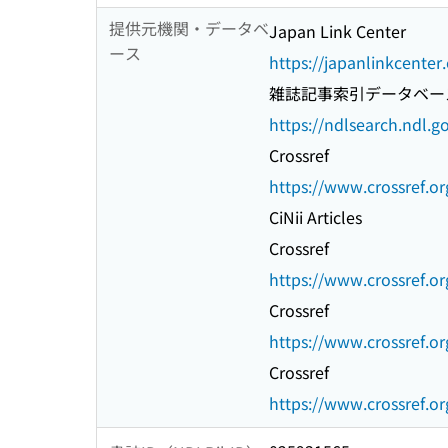
提供元機関・データベ
Japan Link Center
ース
https://japanlinkcenter
雑誌記事索引データベー
https://ndlsearch.ndl.go
Crossref
https://www.crossref.or
CiNii Articles
Crossref
https://www.crossref.or
Crossref
https://www.crossref.or
Crossref
https://www.crossref.or