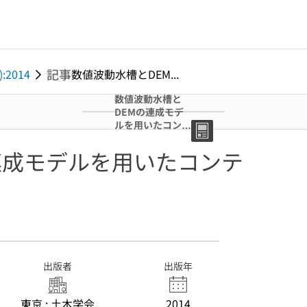
記事
):2014
数値波動水槽とDEM...
数値波動水槽と
DEMの連成モデ
ルを用いたコンテ
ナ漂流挙動に関す
る検討
連成モデルを用いたコンテ
出版者
出版年
東京 : 土木学会
2014