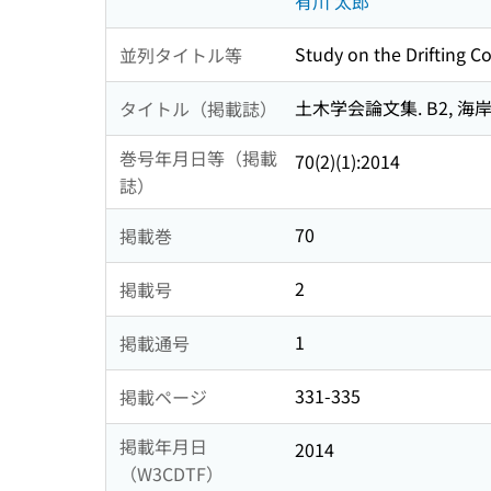
有川 太郎
Study on the Drifting 
並列タイトル等
土木学会論文集. B2, 海岸工学 
タイトル（掲載誌）
巻号年月日等（掲載
70(2)(1):2014
誌）
70
掲載巻
2
掲載号
1
掲載通号
331-335
掲載ページ
掲載年月日
2014
（W3CDTF）