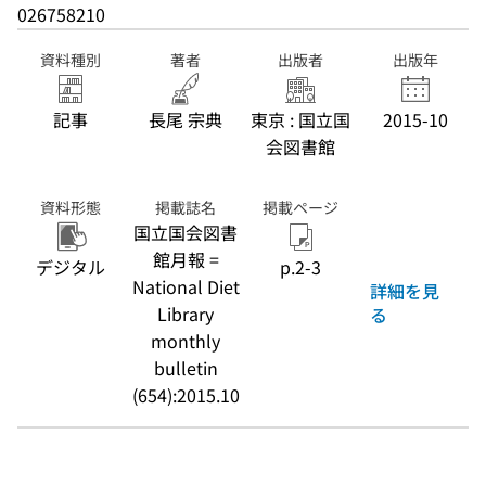
026758210
資料種別
著者
出版者
出版年
記事
長尾 宗典
東京 : 国立国
2015-10
会図書館
資料形態
掲載誌名
掲載ページ
国立国会図書
館月報 =
デジタル
p.2-3
National Diet
詳細を見
Library
る
monthly
bulletin
(654):2015.10