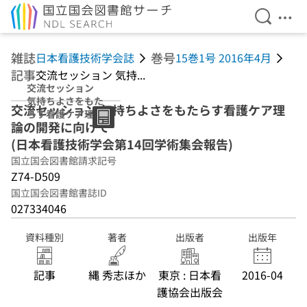
検索を開
メニ
本文へ移動
雑誌
巻号
日本看護技術学会誌
15巻1号 2016年4月
記事
交流セッション 気持...
交流セッション
気持ちよさをもた
交流セッション 気持ちよさをもたらす看護ケア理
らす看護ケア理論
論の開発に向けて
の開発に向けて
(日本看護技術学
(日本看護技術学会第14回学術集会報告)
会第14回学術集会
国立国会図書館請求記号
報告)
Z74-D509
国立国会図書館書誌ID
027334046
資料種別
著者
出版者
出版年
記事
縄 秀志ほか
東京 : 日本看
2016-04
護協会出版会