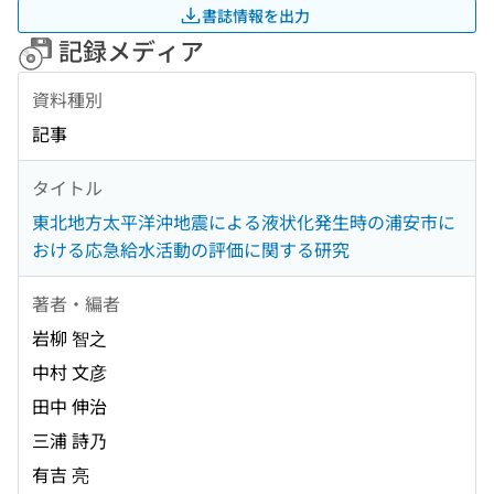
書誌情報を出力
記録メディア
資料種別
記事
タイトル
東北地方太平洋沖地震による液状化発生時の浦安市に
おける応急給水活動の評価に関する研究
著者・編者
岩柳 智之
中村 文彦
田中 伸治
三浦 詩乃
有吉 亮