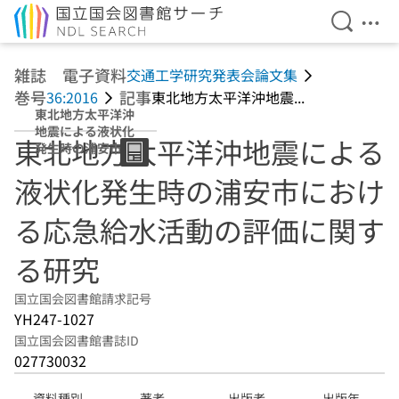
検索を開
メニ
本文へ移動
雑誌 電子資料
交通工学研究発表会論文集
巻号
記事
36:2016
東北地方太平洋沖地震...
東北地方太平洋沖
地震による液状化
東北地方太平洋沖地震による
発生時の浦安市に
おける応急給水活
液状化発生時の浦安市におけ
動の評価に関する
研究
る応急給水活動の評価に関す
る研究
国立国会図書館請求記号
YH247-1027
国立国会図書館書誌ID
027730032
資料種別
著者
出版者
出版年