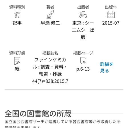
資料種別
著者
出版者
出版年
記事
早瀬 修二
東京 : シー
2015-07
エムシー出
版
資料形態
掲載誌名
掲載ページ
ファインケミカ
詳細を
ル : 調査・資料・
紙
p.6-13
見る
報道・抄録
44(7)=838:2015.7
全国の図書館の所蔵
国立国会図書館サーチが連携している各図書館等から取得した所
蔵情報を表示します。