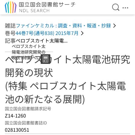
検索を開
メニ
本文へ移動
雑誌
ファインケミカル : 調査・資料・報道・抄録
巻号
44巻7号(通号838) 2015年7月
記事
ペロブスカイト太陽電...
ペロブスカイト太
陽電池研究開発の
ペロブスカイト太陽電池研究
現状 (特集 ペロブ
スカイト太陽電池
開発の現状
の新たなる展開)
(特集 ペロブスカイト太陽電
池の新たなる展開)
国立国会図書館請求記号
Z14-1260
国立国会図書館書誌ID
028130051