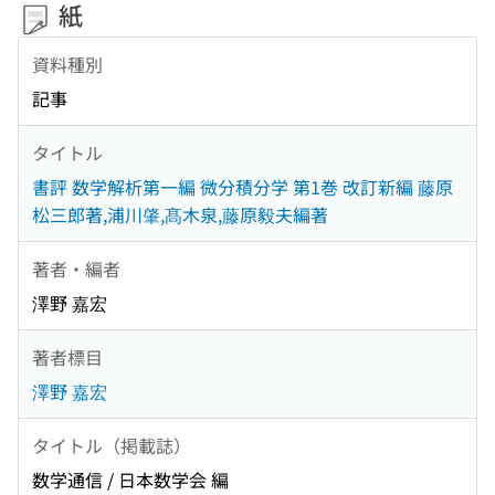
紙
資料種別
記事
タイトル
書評 数学解析第一編 微分積分学 第1巻 改訂新編 藤原
松三郎著,浦川肇,髙木泉,藤原毅夫編著
著者・編者
澤野 嘉宏
著者標目
澤野 嘉宏
タイトル（掲載誌）
数学通信 / 日本数学会 編