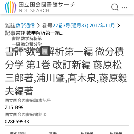
検索を開
メニ
本文へ移動
雑誌
巻号
数学通信
22巻3号(通号87) 2017年11月
記事
書評 数学解析第一編...
書評 数学解析第
一編 微分積分学
書評 数学解析第一編 微分積
第1巻 改訂新編 藤
原松三郎著,浦川
分学 第1巻 改訂新編 藤原松
肇,髙木泉,藤原毅
夫編著
三郎著,浦川肇,髙木泉,藤原毅
夫編著
国立国会図書館請求記号
Z15-B99
国立国会図書館書誌ID
028659933
資料種別
著者
出版者
出版年