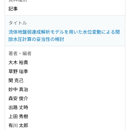
記事
タイトル
流体地盤弱連成解析モデルを用いた水位変動による間
隙水圧計算の妥当性の検討
著者・編者
大木 裕貴
草野 瑞季
関 克己
妙中 真治
森安 俊介
出路 丈時
上田 秀樹
有川 太郎