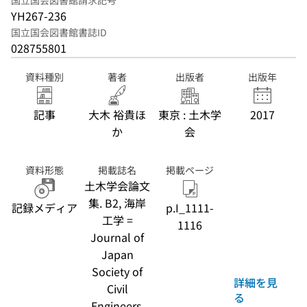
国立国会図書館請求記号
YH267-236
国立国会図書館書誌ID
028755801
資料種別
著者
出版者
出版年
記事
大木 裕貴ほ
東京 : 土木学
2017
か
会
資料形態
掲載誌名
掲載ページ
土木学会論文
集. B2, 海岸
記録メディア
p.I_1111-
工学 =
1116
Journal of
Japan
Society of
詳細を見
Civil
る
Engineers.