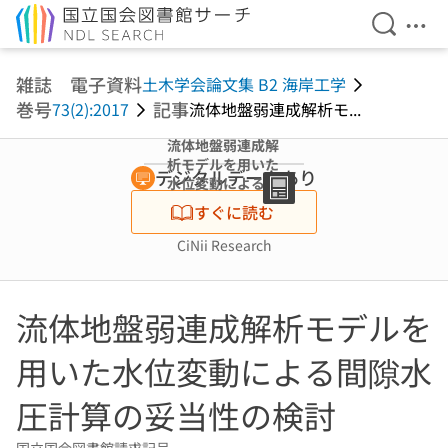
検索を開
メニ
本文へ移動
雑誌 電子資料
土木学会論文集 B2 海岸工学
巻号
記事
73(2):2017
流体地盤弱連成解析モ...
流体地盤弱連成解
析モデルを用いた
デジタルデータあり
水位変動による間
隙水圧計算の妥当
すぐに読む
性の検討
CiNii Research
流体地盤弱連成解析モデルを
用いた水位変動による間隙水
圧計算の妥当性の検討