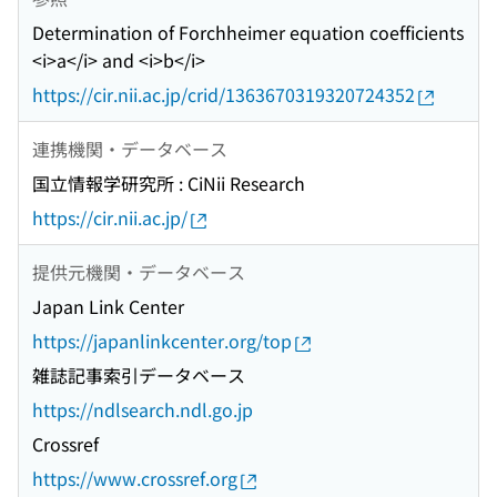
Determination of Forchheimer equation coefficients
<i>a</i> and <i>b</i>
https://cir.nii.ac.jp/crid/1363670319320724352
連携機関・データベース
国立情報学研究所 : CiNii Research
https://cir.nii.ac.jp/
提供元機関・データベース
Japan Link Center
https://japanlinkcenter.org/top
雑誌記事索引データベース
https://ndlsearch.ndl.go.jp
Crossref
https://www.crossref.org