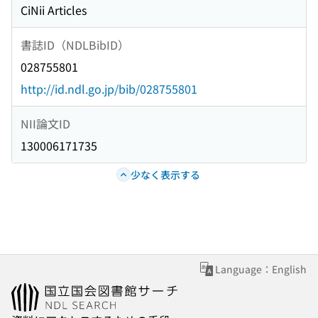
CiNii Articles
書誌ID（NDLBibID）
028755801
http://id.ndl.go.jp/bib/028755801
NII論文ID
130006171735
少なく表示する
Language：English