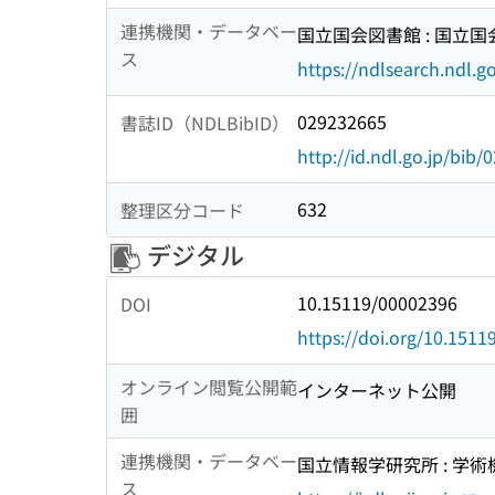
連携機関・データベー
国立国会図書館 : 国立
ス
https://ndlsearch.ndl.go
029232665
書誌ID（NDLBibID）
http://id.ndl.go.jp/bib
632
整理区分コード
デジタル
10.15119/00002396
DOI
https://doi.org/10.151
オンライン閲覧公開範
インターネット公開
囲
連携機関・データベー
国立情報学研究所 : 学
ス