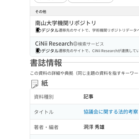
その他
南山大学機関リポジトリ
デジタル
遷移先のサイトで、学術機関リポジトリデータベ
CiNii Research
検索サービス
デジタル
遷移先のサイトで、CiNii Researchが連
書誌情報
この資料の詳細や典拠（同じ主題の資料を指すキーワー
紙
記事
資料種別
協議会に関する法的考察 :
タイトル
洞澤 秀雄
著者・編者