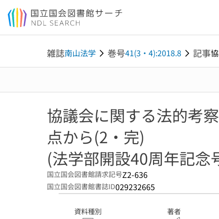
本文へ移動
雑誌
巻号
記事
南山法学
41(3・4):2018.8
協
協議会に関する法的考察 
点から(2・完)
(法学部開設40周年記念号
Z2-636
国立国会図書館請求記号
029232665
国立国会図書館書誌ID
資料種別
著者