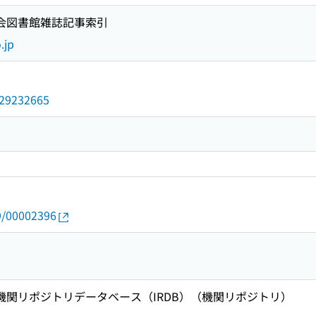
国会図書館雑誌記事索引
.jp
/029232665
19/00002396
術機関リポジトリデータベース（IRDB）（機関リポジトリ）