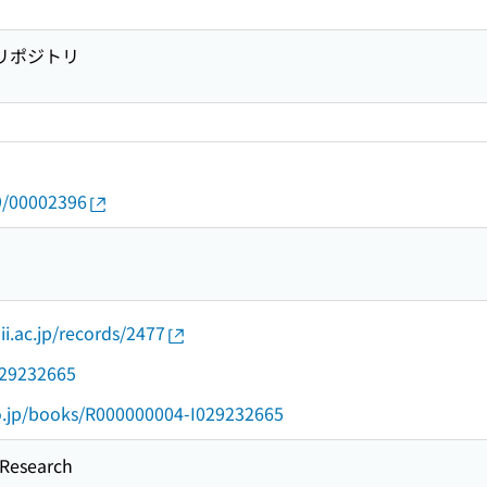
関リポジトリ
19/00002396
ii.ac.jp/records/2477
/029232665
go.jp/books/R000000004-I029232665
esearch