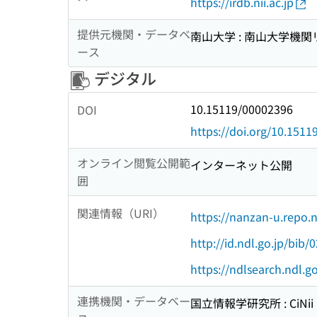
https://irdb.nii.ac.jp
提供元機関・データベ
南山大学 : 南山大学機
ース
デジタル
10.15119/00002396
DOI
https://doi.org/10.151
オンライン閲覧公開範
インターネット公開
囲
関連情報（URI）
https://nanzan-u.repo.n
http://id.ndl.go.jp/bib
https://ndlsearch.ndl.
連携機関・データベー
国立情報学研究所 : CiNii R