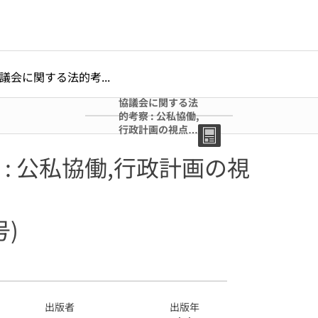
議会に関する法的考...
協議会に関する法
的考察 : 公私協働,
行政計画の視点か
ら(2・完) (法学部
開設40周年記念
: 公私協働,行政計画の視
号)
)
出版者
出版年