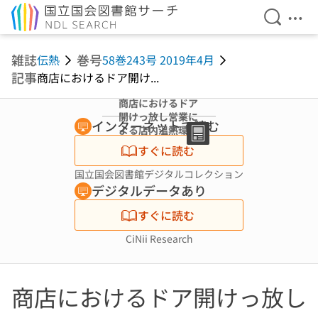
検索を開
メニ
本文へ移動
雑誌
巻号
伝熱
58巻243号 2019年4月
記事
商店におけるドア開け...
商店におけるドア
開けっ放し営業に
インターネットで読む
よる店内温熱環境
(特集 居住環境と
すぐに読む
エネルギー利用)
国立国会図書館デジタルコレクション
デジタルデータあり
すぐに読む
CiNii Research
商店におけるドア開けっ放し