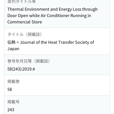
並列タイトル等
Thermal Environment and Energy Loss through
Door Open while Air Conditioner Running in
Commercial Store
タイトル（掲載誌）
伝熱 = Journal of the Heat Transfer Society of
Japan
巻号年月日等（掲載誌）
58(243):2019.4
掲載巻
58
掲載号
243