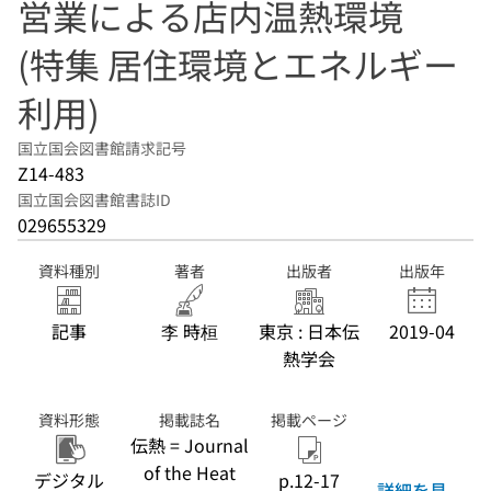
営業による店内温熱環境
(特集 居住環境とエネルギー
利用)
国立国会図書館請求記号
Z14-483
国立国会図書館書誌ID
029655329
資料種別
著者
出版者
出版年
記事
李 時桓
東京 : 日本伝
2019-04
熱学会
資料形態
掲載誌名
掲載ページ
伝熱 = Journal
of the Heat
デジタル
p.12-17
詳細を見