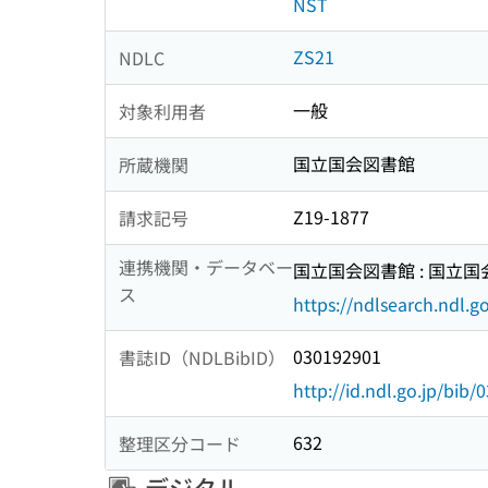
NST
ZS21
NDLC
一般
対象利用者
国立国会図書館
所蔵機関
Z19-1877
請求記号
連携機関・データベー
国立国会図書館 : 国立
ス
https://ndlsearch.ndl.go
030192901
書誌ID（NDLBibID）
http://id.ndl.go.jp/bib
632
整理区分コード
デジタル