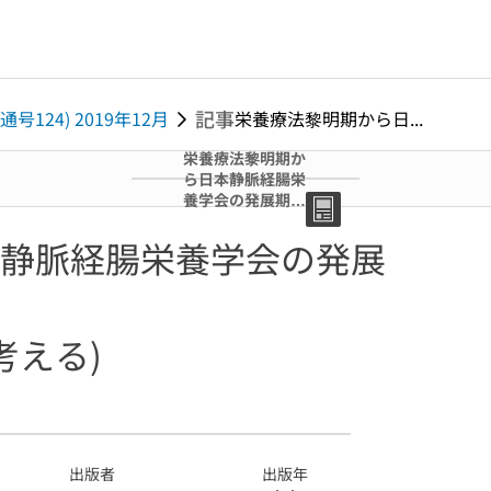
記事
通号124) 2019年12月
栄養療法黎明期から日...
栄養療法黎明期か
ら日本静脈経腸栄
養学会の発展期ま
での軌跡 (特集 日
本の栄養療法を考
静脈経腸栄養学会の発展
える)
考える)
出版者
出版年