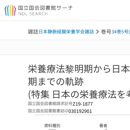
本文へ移動
雑誌
巻号
日本静脈経腸栄養学会雑誌
34巻5号(
栄養療法黎明期から日本
期までの軌跡
(特集 日本の栄養療法を
Z19-1877
国立国会図書館請求記号
030192901
国立国会図書館書誌ID
資料種別
著者