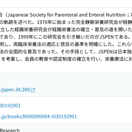
panese Society for Parenteral and Enteral N
の軌跡を述べた。1970年に始まった完全静脈栄養研究会が経静
に成立した経腸栄養研究会が経腸栄養法の確立・普及の道を開いた
あり、1999年にこの研究会を引き継いだのがJSPENである
明し、両臨床栄養法の適応と禁忌の基準を明確にした。これら学
全国的な普及であった。その手段として、JSPENは日本独自の栄養サ
と略）を考案し、会員の教育や認定制度の確立を行い、栄養療法
4/jspen.34.289
/030192901
go.jp/books/R000000004-I030192901
esearch