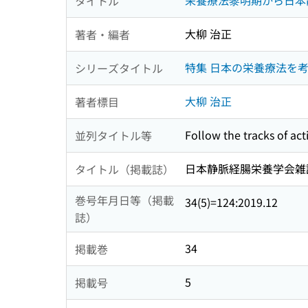
栄養療法黎明期から日本
タイトル
大柳 治正
著者・編者
特集 日本の栄養療法を
シリーズタイトル
大柳 治正
著者標目
Follow the tracks of act
並列タイトル等
日本静脈経腸栄養学会雑誌 = The 
タイトル（掲載誌）
巻号年月日等（掲載
34(5)=124:2019.12
誌）
34
掲載巻
5
掲載号