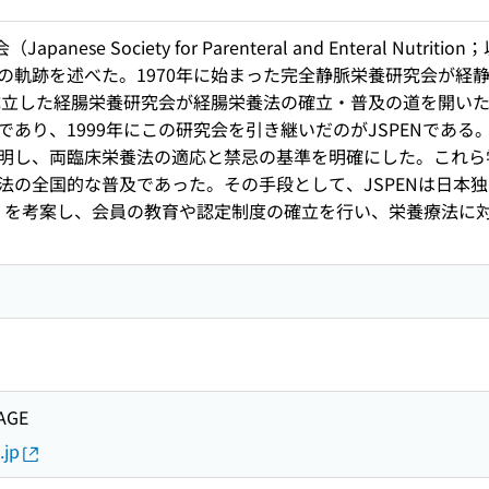
panese Society for Parenteral and Enteral N
の軌跡を述べた。1970年に始まった完全静脈栄養研究会が経静
に成立した経腸栄養研究会が経腸栄養法の確立・普及の道を開いた
あり、1999年にこの研究会を引き継いだのがJSPENである
明し、両臨床栄養法の適応と禁忌の基準を明確にした。これら学
全国的な普及であった。その手段として、JSPENは日本独自の栄養サ
と略）を考案し、会員の教育や認定制度の確立を行い、栄養療法
AGE
.jp