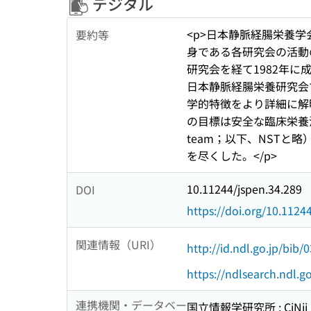
デジタル
<p>日本静脈経腸栄養学会（Ja
要約等
身である各研究会の活動
研究会を経て1982年
日本静脈経腸栄養研究会で
学的特徴をより詳細に解
の目標は安全な臨床栄養法の
team；以下、NST
を尽くした。</p>
10.11244/jspen.34.289
DOI
https://doi.org/10.1124
関連情報（URI）
http://id.ndl.go.jp/bib
https://ndlsearch.ndl.
連携機関・データベー
国立情報学研究所 : CiNii R