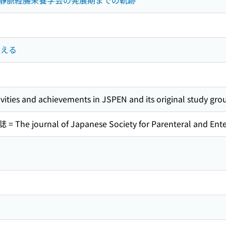
静脈経腸栄養学会の発展期までの軌跡
考える
ivities and achievements in JSPEN and its original study gro
journal of Japanese Society for Parenteral and E