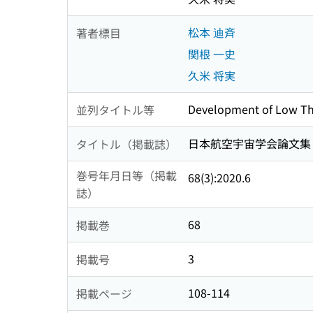
松本 迪斉
著者標目
関根 一史
久米 将実
Development of Low Th
並列タイトル等
日本航空宇宙学会論文集 = Journa
タイトル（掲載誌）
巻号年月日等（掲載
68(3):2020.6
誌）
68
掲載巻
3
掲載号
108-114
掲載ページ