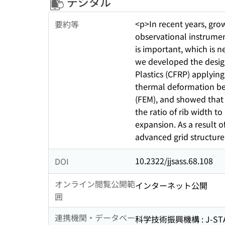
デジタル
<p>In recent years, gro
要約等
observational instrumen
is important, which is n
we developed the desig
Plastics (CFRP) applying
thermal deformation beh
(FEM), and showed that a
the ratio of rib width t
expansion. As a result 
advanced grid structure
10.2322/jjsass.68.108
DOI
オンライン閲覧公開範
インターネット公開
囲
連携機関・データベー
科学技術振興機構 : J-ST