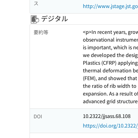
ス
http://www.jstage.jst.go
デジタル
<p>In recent years, gro
要約等
observational instrumen
is important, which is n
we developed the desig
Plastics (CFRP) applying
thermal deformation beh
(FEM), and showed that a
the ratio of rib width t
expansion. As a result 
advanced grid structure
10.2322/jjsass.68.108
DOI
https://doi.org/10.2322/