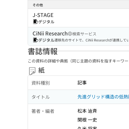
その他
J-STAGE
デジタル
CiNii Research
検索サービス
デジタル
遷移先のサイトで、CiNii Researchが連
書誌情報
この資料の詳細や典拠（同じ主題の資料を指すキーワー
紙
記事
資料種別
先進グリッド構造の低熱
タイトル
松本 迪斉
著者・編者
関根 一史
久米 将実