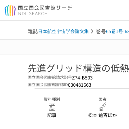
本文へ移動
雑誌
巻号
日本航空宇宙学会論文集
65巻1号-6
先進グリッド構造の低熱
Z74-B503
国立国会図書館請求記号
030481663
国立国会図書館書誌ID
資料種別
著者
記事
松本 迪斉ほか