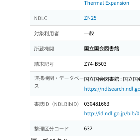
Thermal Expansion
ZN25
NDLC
一般
対象利用者
国立国会図書館
所蔵機関
Z74-B503
請求記号
連携機関・データベー
国立国会図書館 : 国立
ス
https://ndlsearch.ndl.go
030481663
書誌ID（NDLBibID）
http://id.ndl.go.jp/bib
632
整理区分コード