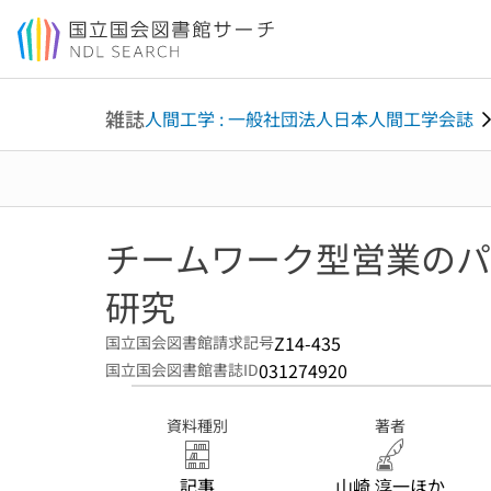
本文へ移動
雑誌
人間工学 : 一般社団法人日本人間工学会誌
チームワーク型営業のパ
研究
Z14-435
国立国会図書館請求記号
031274920
国立国会図書館書誌ID
資料種別
著者
記事
山崎 淳一ほか