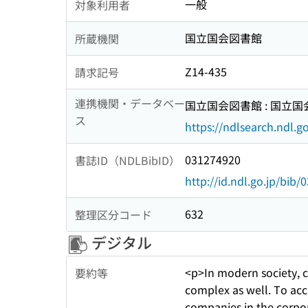
一般
対象利用者
国立国会図書館
所蔵機関
Z14-435
請求記号
連携機関・データベー
国立国会図書館 : 国立
ス
https://ndlsearch.ndl.go
031274920
書誌ID（NDLBibID）
http://id.ndl.go.jp/bib
632
整理区分コード
デジタル
<p>In modern society, 
要約等
complex as well. To ac
companies in the corpora