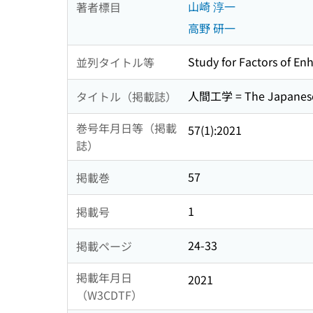
山崎 淳一
著者標目
高野 研一
Study for Factors of En
並列タイトル等
人間工学 = The Japane
タイトル（掲載誌）
巻号年月日等（掲載
57(1):2021
誌）
57
掲載巻
1
掲載号
24-33
掲載ページ
掲載年月日
2021
（W3CDTF）