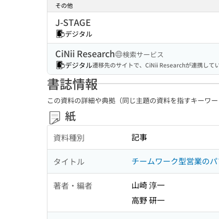
その他
J-STAGE
デジタル
CiNii Research
検索サービス
デジタル
遷移先のサイトで、CiNii Researchが連
書誌情報
この資料の詳細や典拠（同じ主題の資料を指すキーワー
紙
記事
資料種別
チームワーク型営業のパ
タイトル
山崎 淳一
著者・編者
高野 研一