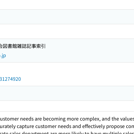
国会図書館雑誌記事索引
.jp
/031274920
customer needs are becoming more complex, and the values
curately capture customer needs and effectively propose co
te sales department are more likely to have multiple sales re