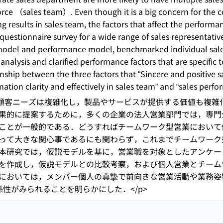
orce （sales team）. Even though it is a big concern for the c
results in sales team, the factors that affect the performanc
 questionnaire survey for a wide range of sales representat
odel and performance model, benchmarked individual sales
 analysis and clarified performance factors that are specific 
tionship between the three factors that “Sincere and positive s
ation clarity and effectively in sales team” and “sales perf
，顧客ニーズは複雑化し，製品やサービスが提供する価値も複雑
果的に提案するために，多くの企業の法人営業部門では，専門
ことが一般的である．どうすればチームワーク型営業において
って大きな関心事であるにも関わらず，これまでチームワーク
本研究では，仮説モデルを基に，営業職を対象としたアンケー
を作成し，仮説モデルとの比較考察，および個人営業とチーム
においては，メンバー個人の真摯で前向きな営業活動や業務姿
性がみられることを明らかにした．</p>