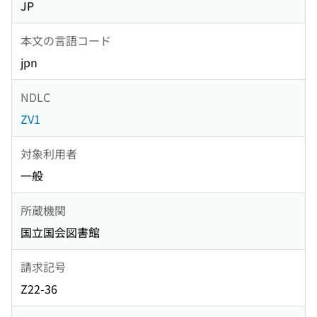
JP
本文の言語コード
jpn
NDLC
ZV1
対象利用者
一般
所蔵機関
国立国会図書館
請求記号
Z22-36