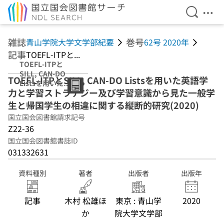
検索を開
メニ
本文へ移動
雑誌
巻号
青山学院大学文学部紀要
62号 2020年
記事
TOEFL-ITPと...
TOEFL-ITPと
SILL, CAN-DO
TOEFL-ITPとSILL, CAN-DO Listsを用いた英語学
Listsを用いた英
力と学習ストラテジー及び学習意識から見た一般学
語学力と学習スト
ラテジー及び学習
生と帰国学生の相違に関する縦断的研究(2020)
意識から見た一般
国立国会図書館請求記号
学生と帰国学生の
Z22-36
相違に関する縦断
的研究(2020)
国立国会図書館書誌ID
031332631
資料種別
著者
出版者
出版年
記事
木村 松雄ほ
東京 : 青山学
2020
か
院大学文学部