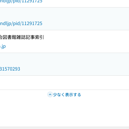
o:ndljp/pid/11291725
5
o:ndljp/pid/11291725
国会図書館雑誌記事索引
.jp
/031570293
少なく表示する