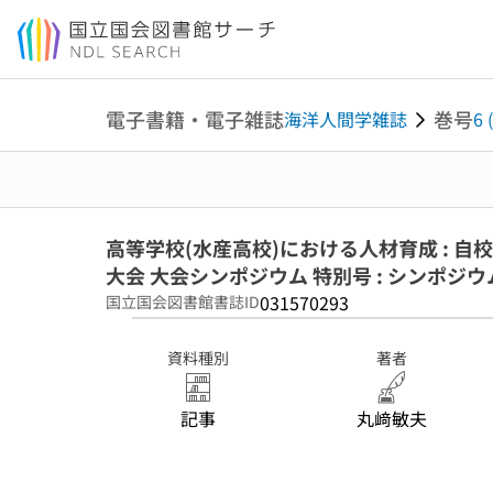
本文へ移動
電子書籍・電子雑誌
巻号
海洋人間学雑誌
6
高等学校(水産高校)における人材育成 : 自
大会 大会シンポジウム 特別号 : シンポ
031570293
国立国会図書館書誌ID
資料種別
著者
記事
丸﨑敏夫