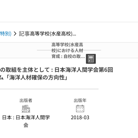
記事
 (特別)
高等学校(水産高校)...
高等学校(水産高
校)における人材
育成 : 自校の取組
を主体として : 日
本海洋人間学会第
校の取組を主体として : 日本海洋人間学会第6回
6回大会 大会シン
ジウム「海洋人材確保の方向性」
ポジウム 特別号 :
シンポジウム「海
洋人材確保の方向
性」
出版者
出版年
日本 : 日本海洋人間学
2018-03
会