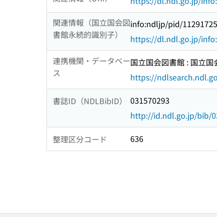
https://dl.ndl.go.jp/inf
関連情報（国立国会図
info:ndljp/pid/1129172
書館永続的識別子）
https://dl.ndl.go.jp/inf
連携機関・データベー
国立国会図書館 : 国立
ス
https://ndlsearch.ndl.go
031570293
書誌ID（NDLBibID）
http://id.ndl.go.jp/bib
636
整理区分コード