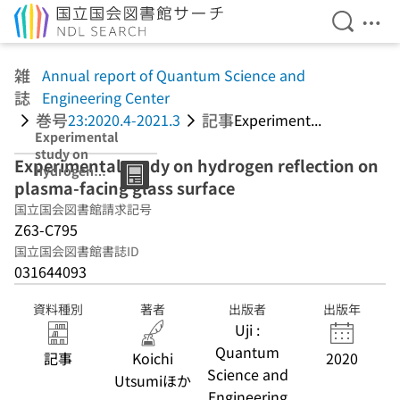
検索を開
メニ
本文へ移動
雑
Annual report of Quantum Science and
誌
Engineering Center
巻号
記事
23:2020.4-2021.3
Experiment...
Experimental
study on
Experimental study on hydrogen reflection on
hydrogen
plasma-facing glass surface
reflection on
plasma-facing
国立国会図書館請求記号
glass surface
Z63-C795
国立国会図書館書誌ID
031644093
資料種別
著者
出版者
出版年
Uji :
Quantum
記事
Koichi
2020
Science and
Utsumiほか
Engineering