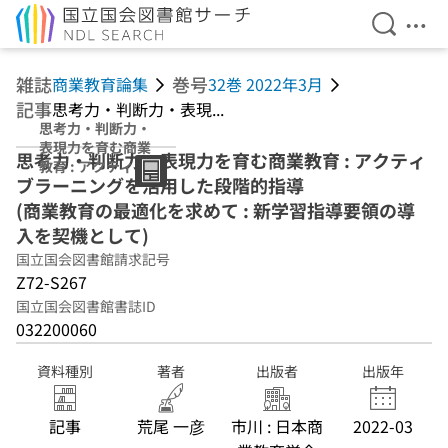
検索を開
メニ
本文へ移動
雑誌
巻号
商業教育論集
32巻 2022年3月
記事
思考力・判断力・表現...
思考力・判断力・
表現力を育む商業
思考力・判断力・表現力を育む商業教育 : アクティ
教育 : アクティブ
ブラーニングを活用した段階的指導
ラーニングを活用
した段階的指導
(商業教育の最適化を求めて : 新学習指導要領の導
(商業教育の最適
入を契機として)
化を求めて : 新学
国立国会図書館請求記号
習指導要領の導入
を契機として)
Z72-S267
国立国会図書館書誌ID
032200060
資料種別
著者
出版者
出版年
記事
荒尾 一彦
市川 : 日本商
2022-03