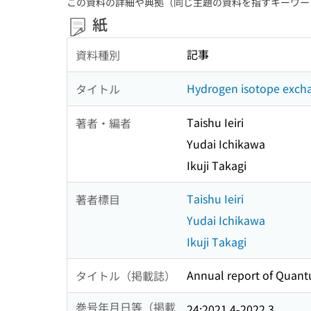
この資料の詳細や典拠（同じ主題の資料を指すキーワー
紙
記事
資料種別
Hydrogen isotope excha
タイトル
Taishu Ieiri
著者・編者
Yudai Ichikawa
Ikuji Takagi
Taishu Ieiri
著者標目
Yudai Ichikawa
Ikuji Takagi
Annual report of Quant
タイトル（掲載誌）
巻号年月日等（掲載
24:2021.4-2022.3