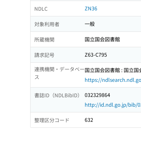
ZN36
NDLC
一般
対象利用者
国立国会図書館
所蔵機関
Z63-C795
請求記号
連携機関・データベー
国立国会図書館 : 国立
ス
https://ndlsearch.ndl.go
032329864
書誌ID（NDLBibID）
http://id.ndl.go.jp/bib
632
整理区分コード