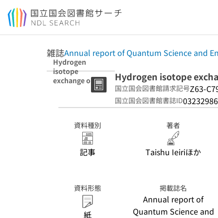
本文へ移動
雑誌
Annual report of Quantum Science and En
Hydrogen
isotope
Hydrogen isotope excha
exchange on
Z63-C7
国立国会図書館請求記号
deposited layers
in QUEST
03232986
国立国会図書館書誌ID
資料種別
著者
記事
Taishu Ieiriほか
資料形態
掲載誌名
Annual report of
Quantum Science and
紙