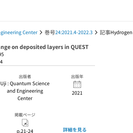
巻号
記事
gineering Center
24:2021.4-2022.3
Hydrogen i
nge on deposited layers in QUEST
95
4
出版者
出版年
Uji : Quantum Science
and Engineering
2021
Center
掲載ページ
詳細を見る
p.21-24