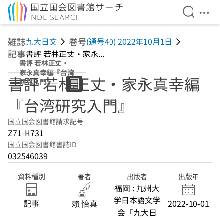
検索を開
メニ
本文へ移動
雑誌
巻号
九大日文
(通号40) 2022年10月1日
記事
書評 若林正丈・家永...
書評 若林正丈・
家永真幸編『台湾
書評 若林正丈・家永真幸編
研究入門』
『台湾研究入門』
国立国会図書館請求記号
Z71-H731
国立国会図書館書誌ID
032546039
資料種別
著者
出版者
出版年
福岡 : 九州大
学日本語文学
記事
賴 怡真
2022-10-01
会「九大日