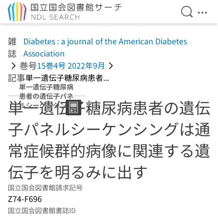
検索を開
メニ
本文へ移動
雑
Diabetes : a journal of the American Diabetes
誌
Association
巻号
15巻4号 2022年9月
記事
単一遺伝子糖尿病患者...
単一遺伝子糖尿病
患者の遺伝子パネ
単一遺伝子糖尿病患者の遺伝
ルシーケンシング
は通常症候群的病
子パネルシーケンシングは通
像に関連する遺伝
子を明るみに出す
常症候群的病像に関連する遺
伝子を明るみに出す
国立国会図書館請求記号
Z74-F696
国立国会図書館書誌ID