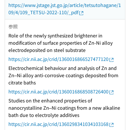
https://www.jstage.jst.go.jp/article/tetsutohagane/1
09/4/109_TETSU-2022-110/_pdf
参照
Role of the newly synthesized brightener in
modification of surface properties of Zn-Ni alloy
electrodeposited on steel substrate
https://cir.nii.ac.jp/crid/1360016866527477120
Electrochemical behaviour and analysis of Zn and
Zn–Ni alloy anti-corrosive coatings deposited from
citrate baths
https://cir.nii.ac.jp/crid/1360016868508726400
Studies on the enhanced properties of
nanocrystalline Zn–Ni coatings from a new alkaline
bath due to electrolyte additives
https://cir.nii.ac.jp/crid/1360298341034103168