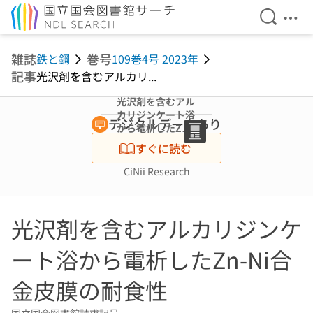
検索を開
メニ
本文へ移動
雑誌
巻号
鉄と鋼
109巻4号 2023年
記事
光沢剤を含むアルカリ...
光沢剤を含むアル
カリジンケート浴
デジタルデータあり
から電析したZn-
Ni合金皮膜の耐食
すぐに読む
性
CiNii Research
光沢剤を含むアルカリジンケ
ート浴から電析したZn-Ni合
金皮膜の耐食性