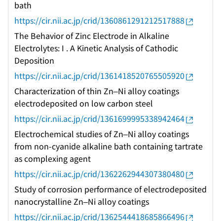
bath
https://cir.nii.ac.jp/crid/1360861291212517888
The Behavior of Zinc Electrode in Alkaline
Electrolytes: I . A Kinetic Analysis of Cathodic
Deposition
https://cir.nii.ac.jp/crid/1361418520765505920
Characterization of thin Zn–Ni alloy coatings
electrodeposited on low carbon steel
https://cir.nii.ac.jp/crid/1361699995338942464
Electrochemical studies of Zn–Ni alloy coatings
from non-cyanide alkaline bath containing tartrate
as complexing agent
https://cir.nii.ac.jp/crid/1362262944307380480
Study of corrosion performance of electrodeposited
nanocrystalline Zn–Ni alloy coatings
https://cir.nii.ac.jp/crid/1362544418685866496