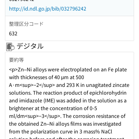
http://id.ndl.go.jp/bib/032796242
整理区分コード
632
デジタル
要約等
<p>Zn–Ni alloys were electroplated on an Fe plate
with thicknesses of 40 μm at 500
A·m<sup>−2</sup> and 293 K in unagitated zincate
solutions. The reaction product of epichlorohydrin
and imidazole (IME) was added in the solution as a
brightener at the concentration of 0-5
ml/dm<sup>−3</sup>. The corrosion resistance of
the obtained Zn–Ni alloys films was investigated
from the polarization curve in 3 mass% NaCl