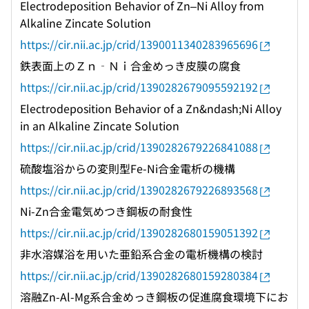
Electrodeposition Behavior of Zn–Ni Alloy from
Alkaline Zincate Solution
https://cir.nii.ac.jp/crid/1390011340283965696
鉄表面上のＺｎ‐Ｎｉ合金めっき皮膜の腐食
https://cir.nii.ac.jp/crid/1390282679095592192
Electrodeposition Behavior of a Zn&ndash;Ni Alloy
in an Alkaline Zincate Solution
https://cir.nii.ac.jp/crid/1390282679226841088
硫酸塩浴からの変則型Fe-Ni合金電析の機構
https://cir.nii.ac.jp/crid/1390282679226893568
Ni-Zn合金電気めつき鋼板の耐食性
https://cir.nii.ac.jp/crid/1390282680159051392
非水溶媒浴を用いた亜鉛系合金の電析機構の検討
https://cir.nii.ac.jp/crid/1390282680159280384
溶融Zn-Al-Mg系合金めっき鋼板の促進腐食環境下にお