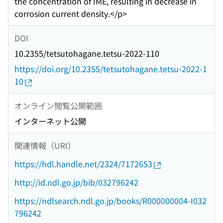
the concentration of IME, resulting in decrease in
corrosion current density.</p>
DOI
10.2355/tetsutohagane.tetsu-2022-110
https://doi.org/10.2355/tetsutohagane.tetsu-2022-1
10
オンライン閲覧公開範囲
インターネット公開
関連情報（URI）
https://hdl.handle.net/2324/7172653
http://id.ndl.go.jp/bib/032796242
https://ndlsearch.ndl.go.jp/books/R000000004-I032
796242