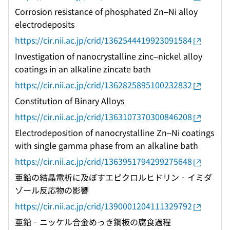
Corrosion resistance of phosphated Zn–Ni alloy
electrodeposits
https://cir.nii.ac.jp/crid/1362544419923091584
Investigation of nanocrystalline zinc–nickel alloy
coatings in an alkaline zincate bath
https://cir.nii.ac.jp/crid/1362825895100232832
Constitution of Binary Alloys
https://cir.nii.ac.jp/crid/1363107370300846208
Electrodeposition of nanocrystalline Zn–Ni coatings
with single gamma phase from an alkaline bath
https://cir.nii.ac.jp/crid/1363951794299275648
亜鉛の結晶電析に及ぼすエピクロルヒドリン‐イミダ
ゾール反応物の影響
https://cir.nii.ac.jp/crid/1390001204111329792
亜鉛‐ニッケル合金めっき鋼板の腐食過程