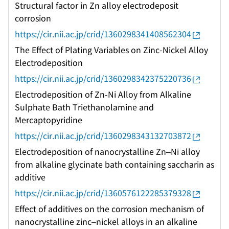
Structural factor in Zn alloy electrodeposit
corrosion
https://cir.nii.ac.jp/crid/1360298341408562304
The Effect of Plating Variables on Zinc-Nickel Alloy
Electrodeposition
https://cir.nii.ac.jp/crid/1360298342375220736
Electrodeposition of Zn-Ni Alloy from Alkaline
Sulphate Bath Triethanolamine and
Mercaptopyridine
https://cir.nii.ac.jp/crid/1360298343132703872
Electrodeposition of nanocrystalline Zn–Ni alloy
from alkaline glycinate bath containing saccharin as
additive
https://cir.nii.ac.jp/crid/1360576122285379328
Effect of additives on the corrosion mechanism of
nanocrystalline zinc–nickel alloys in an alkaline