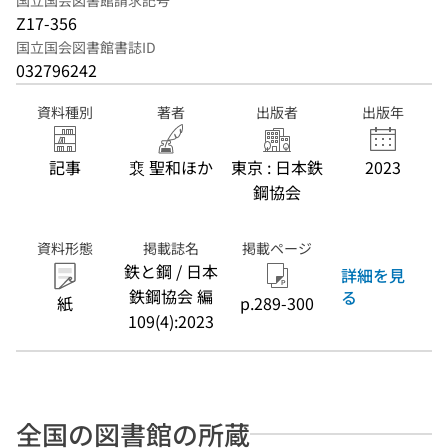
国立国会図書館請求記号
Z17-356
国立国会図書館書誌ID
032796242
資料種別
著者
出版者
出版年
記事
裵 聖和ほか
東京 : 日本鉄
2023
鋼協会
資料形態
掲載誌名
掲載ページ
鉄と鋼 / 日本
詳細を見
鉄鋼協会 編
る
紙
p.289-300
109(4):2023
全国の図書館の所蔵