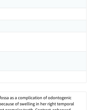
 fossa as a complication of odontogenic
ecause of swelling in her right temporal
first premolar teeth. Contrast-enhanced