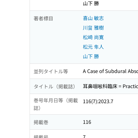
山下 勝
喜山 敏志
著者標目
川畠 雅樹
松崎 尚寛
松元 隼人
山下 勝
A Case of Subdural Absc
並列タイトル等
耳鼻咽喉科臨床 = Practica o
タイトル（掲載誌）
巻号年月日等（掲載
116(7):2023.7
誌）
116
掲載巻
7
掲載号