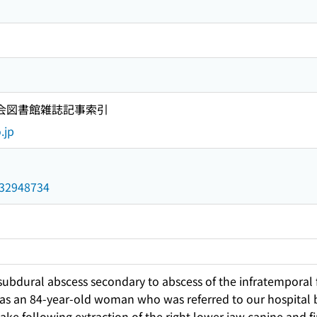
国会図書館雑誌記事索引
.jp
/032948734
subdural abscess secondary to abscess of the infratemporal
was an 84-year-old woman who was referred to our hospital b
take following extraction of the right lower jaw canine and 