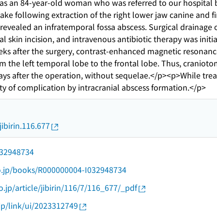
was an 84-year-old woman who was referred to our hospital b
take following extraction of the right lower jaw canine and 
vealed an infratemporal fossa abscess. Surgical drainage 
l skin incision, and intravenous antibiotic therapy was initi
eks after the surgery, contrast-enhanced magnetic resonanc
m the left temporal lobe to the frontal lobe. Thus, craniot
ays after the operation, without sequelae.</p><p>While treat
ity of complication by intracranial abscess formation.</p>
jibirin.116.677
/032948734
go.jp/books/R000000004-I032948734
o.jp/article/jibirin/116/7/116_677/_pdf
.jp/link/ui/2023312749