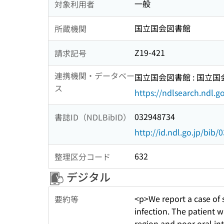
一般
対象利用者
国立国会図書館
所蔵機関
Z19-421
請求記号
連携機関・データベー
国立国会図書館 : 国立
ス
https://ndlsearch.ndl.go
032948734
書誌ID（NDLBibID）
http://id.ndl.go.jp/bib
632
整理区分コード
デジタル
<p>We report a case of 
要約等
infection. The patient 
region and poor oral in