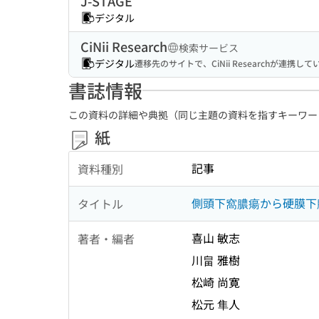
J-STAGE
デジタル
CiNii Research
検索サービス
デジタル
遷移先のサイトで、CiNii Researchが連
書誌情報
この資料の詳細や典拠（同じ主題の資料を指すキーワー
紙
記事
資料種別
側頭下窩膿瘍から硬膜下
タイトル
喜山 敏志
著者・編者
川畠 雅樹
松崎 尚寛
松元 隼人