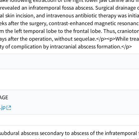
vealed an infratemporal fossa abscess. Surgical drainage 
l skin incision, and intravenous antibiotic therapy was initi
eks after the surgery, contrast-enhanced magnetic resonanc
m the left temporal lobe to the frontal lobe. Thus, craniot
ays after the operation, without sequelae.</p><p>While treat
ity of complication by intracranial abscess formation.</p>
AGE
.jp
subdural abscess secondary to abscess of the infratemporal