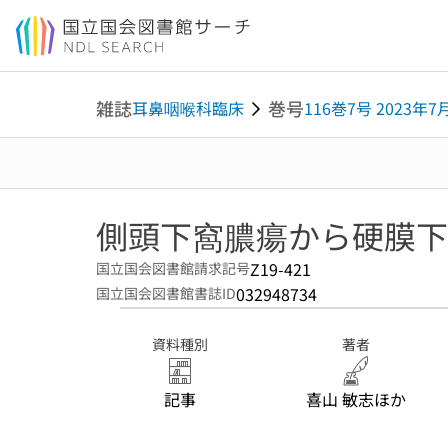
本文へ移動
雑誌
巻号
耳鼻咽喉科臨床
116巻7号 2023年7
側頭下窩膿瘍から硬膜下
Z19-421
国立国会図書館請求記号
032948734
国立国会図書館書誌ID
資料種別
著者
記事
喜山 敏志ほか