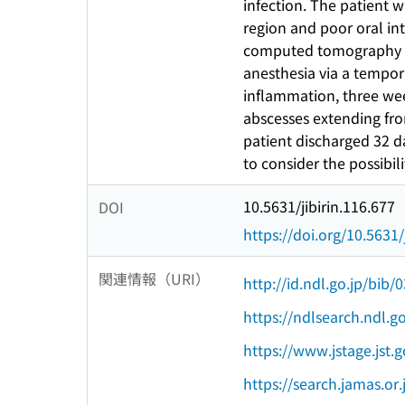
infection. The patient 
region and poor oral in
computed tomography re
anesthesia via a tempora
inflammation, three we
abscesses extending fro
patient discharged 32 d
to consider the possibil
10.5631/jibirin.116.677
DOI
https://doi.org/10.5631/
関連情報（URI）
http://id.ndl.go.jp/bib
https://ndlsearch.ndl.
https://www.jstage.jst.g
https://search.jamas.or