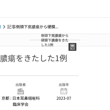
記事
月
側頭下窩膿瘍から硬膜...
側頭下窩膿瘍から
硬膜下膿瘍をきた
した1例
膿瘍をきたした1例
出版者
出版年
京都 : 日本耳鼻咽喉科
2023-07
臨床学会