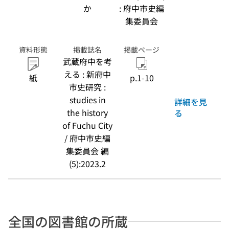
か
: 府中市史編
集委員会
資料形態
掲載誌名
掲載ページ
武蔵府中を考
える : 新府中
紙
p.1-10
市史研究 :
studies in
詳細を見
the history
る
of Fuchu City
/ 府中市史編
集委員会 編
(5):2023.2
全国の図書館の所蔵