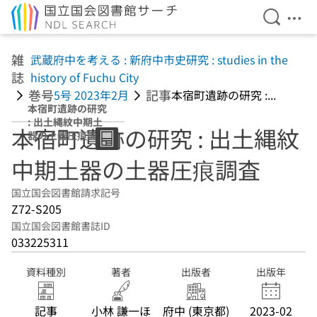
検索を開
メニ
本文へ移動
雑
武蔵府中を考える : 新府中市史研究 : studies in the
誌
history of Fuchu City
巻号
記事
5号 2023年2月
本宿町遺跡の研究 :...
本宿町遺跡の研究
: 出土縄紋中期土
本宿町遺跡の研究 : 出土縄紋
器の土器圧痕調査
中期土器の土器圧痕調査
国立国会図書館請求記号
Z72-S205
国立国会図書館書誌ID
033225311
資料種別
著者
出版者
出版年
記事
小林 謙一ほ
府中 (東京都)
2023-02