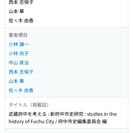
西本 志保子
山本 華
佐々木 由香
著者標目
小林 謙一
小林 尚子
中山 真治
西本 志保子
山本 華
佐々木 由香
タイトル（掲載誌）
武蔵府中を考える : 新府中市史研究 : studies in the
history of Fuchu City / 府中市史編集委員会 編