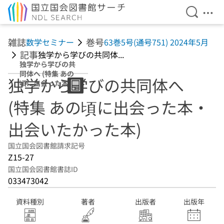
検索を開
メニ
本文へ移動
雑誌
巻号
数学セミナー
63巻5号(通号751) 2024年5月
記事
独学から学びの共同体...
独学から学びの共
同体へ (特集 あの
独学から学びの共同体へ
頃に出会った本・
出会いたかった
(特集 あの頃に出会った本・
本)
出会いたかった本)
国立国会図書館請求記号
Z15-27
国立国会図書館書誌ID
033473042
資料種別
著者
出版者
出版年