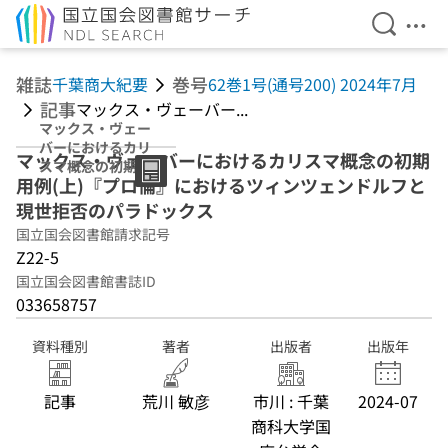
検索を開
メニ
本文へ移動
雑誌
巻号
千葉商大紀要
62巻1号(通号200) 2024年7月
記事
マックス・ヴェーバー...
マックス・ヴェー
バーにおけるカリ
マックス・ヴェーバーにおけるカリスマ概念の初期
スマ概念の初期用
用例(上)『プロ倫』におけるツィンツェンドルフと
例(上)『プロ倫』
におけるツィンツ
現世拒否のパラドックス
ェンドルフと現世
国立国会図書館請求記号
拒否のパラドック
Z22-5
ス
国立国会図書館書誌ID
033658757
資料種別
著者
出版者
出版年
記事
荒川 敏彦
市川 : 千葉
2024-07
商科大学国