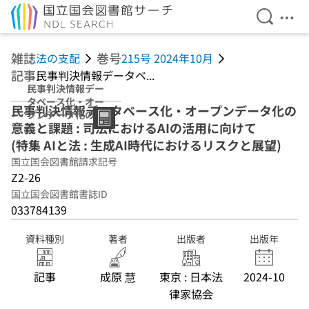
検索を開
メニ
本文へ移動
雑誌
巻号
法の支配
215号 2024年10月
記事
民事判決情報データベ...
民事判決情報デー
タベース化・オー
民事判決情報データベース化・オープンデータ化の
プンデータ化の意
意義と課題 : 司法におけるAIの活用に向けて
義と課題 : 司法に
おけるAIの活用に
(特集 AIと法 : 生成AI時代におけるリスクと展望)
向けて (特集 AIと
国立国会図書館請求記号
法 : 生成AI時代に
Z2-26
おけるリスクと展
望)
国立国会図書館書誌ID
033784139
資料種別
著者
出版者
出版年
記事
成原 慧
東京 : 日本法
2024-10
律家協会